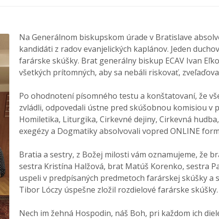
Na Generálnom biskupskom úrade v Bratislave absolvov
kandidáti z radov evanjelických kaplánov. Jeden duchovn
farárske skúšky. Brat generálny biskup ECAV Ivan Eľk
všetkých prítomných, aby sa nebáli riskovať, zveľaďova
Po ohodnotení písomného testu a konštatovaní, že vše
zvládli, odpovedali ústne pred skúšobnou komisiou v p
Homiletika, Liturgika, Cirkevné dejiny, Cirkevná hudba,
exegézy a Dogmatiky absolvovali vopred ONLINE for
Bratia a sestry, z Božej milosti vám oznamujeme, že br
sestra Kristína Halžová, brat Matúš Korenko, sestra 
uspeli v predpísaných predmetoch farárskej skúšky a st
Tibor Lóczy úspešne zložil rozdielové farárske skúšky.
Nech im žehná Hospodin, náš Boh, pri každom ich diele