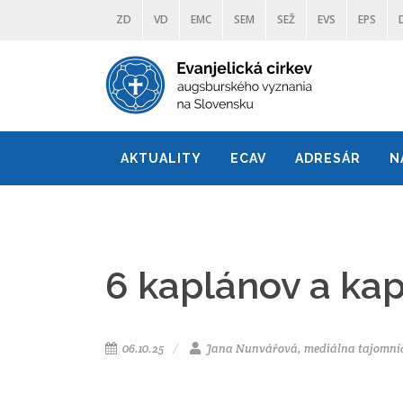
ZD
VD
EMC
SEM
SEŽ
EVS
EPS
AKTUALITY
ECAV
ADRESÁR
N
6 kaplánov a kap
06.10.25
Jana Nunvářová, mediálna tajomní