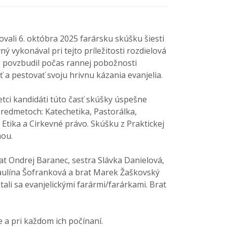
ali 6. októbra 2025 farársku skúšku šiesti
ý vykonával pri tejto príležitosti rozdielová
o povzbudil počas rannej pobožnosti
ť a pestovať svoju hrivnu kázania evanjelia.
tci kandidáti túto časť skúšky úspešne
redmetoch: Katechetika, Pastorálka,
 Etika a Cirkevné právo. Skúšku z Praktickej
mou.
at Ondrej Baranec, sestra Slávka Danielová,
Paulína Šofranková a brat Marek Žaškovský
ali sa evanjelickými farármi/farárkami. Brat
 a pri každom ich počínaní.