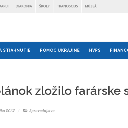
DARUJ
DIAKONIA
ŠKOLY
TRANOSCIUS
MÚZEÁ
A STIAHNUTIE
POMOC UKRAJINE
HVPS
FINANC
lánok zložilo farárske
čka ECAV
Spravodajstvo