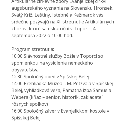
Artikulárne cirkevné zbory Evanjelickej cirkvi
augsburského vyznania na Slovensku Hronsek,
Svätý Kríž, Leštiny, Istebné a Kežmarok vás
srdečne pozývajú na XI. stretnutie Artikulárnych
zborov, ktoré sa uskutoční v Toporci, 4.
septembra 2022 o 10.00 hod.
Program stretnutia:
10:00 Slávnostné služby Božie v Toporci so
spomienkou na vysídlenie nemeckého
obyvateľstva
12:30 Spoločný obed v Spišskej Belej
14:00 Prehliadka Múzea J. M. Petzvala v Spišskej
Belej, vyhliadková veža, Pamätná izba Samuela
Webera (kňaz – senior, historik, zakladateľ
rôznych spolkov)
16:00 Spoločný záver v Evanjelickom kostole v
Spišskej Belej