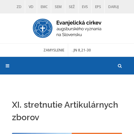
ZD
VD
EMC
SEM
SEŽ
EVS
EPS
DARUJ
DIAKONIA
ŠKOLY
TRANOSCIUS
MÚZEÁ
ZAMYSLENIE
. JN 8,21-30
XI. stretnutie Artikulárnych
zborov