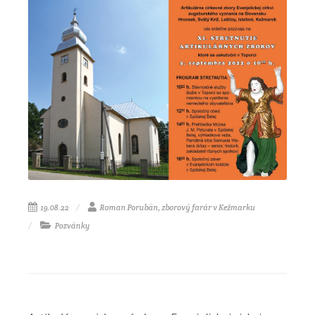
19.08.22
Roman Porubän, zborový farár v Kežmarku
Pozvánky