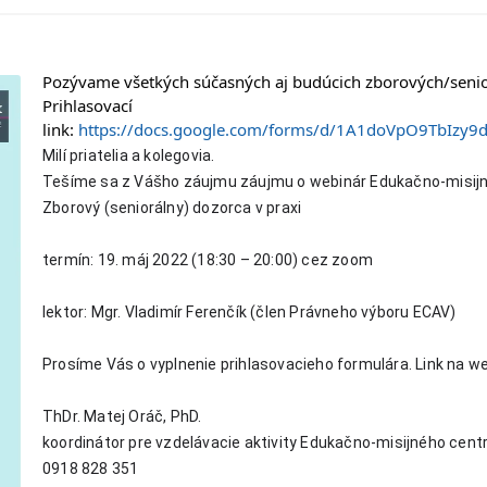
Pozývame všetkých súčasných aj budúcich zborových/senio
Prihlasovací 
link: 
https://docs.google.com/forms/d/1A1doVpO9TbIzy
Milí priatelia a kolegovia. 
Tešíme sa z Vášho záujmu záujmu o webinár Edukačno-misijn
Zborový (seniorálny) dozorca v praxi 
termín: 19. máj 2022 (18:30 – 20:00) cez zoom
lektor: Mgr. Vladimír Ferenčík (člen Právneho výboru ECAV)
Prosíme Vás o vyplnenie prihlasovacieho formulára. Link na 
ThDr. Matej Oráč, PhD.
koordinátor pre vzdelávacie aktivity Edukačno-misijného cen
0918 828 351