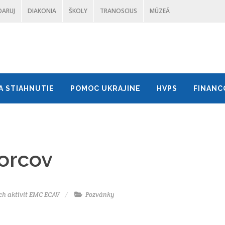
DARUJ
DIAKONIA
ŠKOLY
TRANOSCIUS
MÚZEÁ
A STIAHNUTIE
POMOC UKRAJINE
HVPS
FINANC
orcov
ch aktivít EMC ECAV
Pozvánky