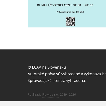
© ECAV na Slovensku.
Autorské práva sú vyhradené a vykonáva ich
Spravodajská licencia vyhradená.
Realizácia
Flowis s.r.o.
2019 - 2026