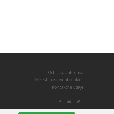
Ochrana súkromia
Refresh nastavení cookies
Kontaktné údaje
media@ecav.sk
·
02/59 201 220