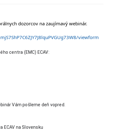
rálnych dozorcov na zaujímavý webinár.
9dmjS7ShP7C6ZJY7J8lquPVGUg73W8/viewform
ého centra (EMC) ECAV: 
webinár Vám pošleme deň vopred.
tra ECAV na Slovensku