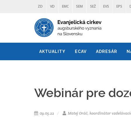
ZD
VD
EMC
SEM
SEŽ
EVS
EPS
AKTUALITY
ECAV
ADRESÁR
N
Webinár pre doz
09.05.22
Matej Oráč, koordinátor vzdelávací