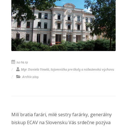
24.04.19
Mgr. Daniela Veselá, tajomníčka pre školy a náboženskú výchovu
Archív 2019
Milí bratia farári, milé sestry farárky, generálny
biskup ECAV na Slovensku Vás srdečne pozýva