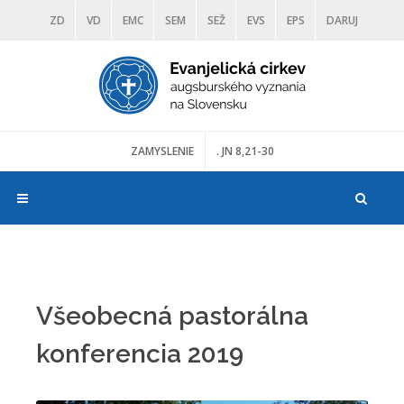
ZD
VD
EMC
SEM
SEŽ
EVS
EPS
DARUJ
DIAKONIA
ŠKOLY
TRANOSCIUS
MÚZEÁ
ZAMYSLENIE
. JN 8,21-30
Všeobecná pastorálna
konferencia 2019