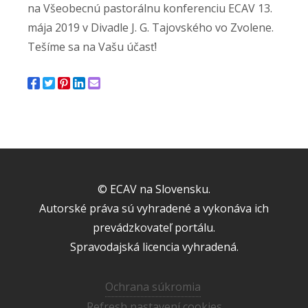
na Všeobecnú pastorálnu konferenciu ECAV 13.
mája 2019 v Divadle J. G. Tajovského vo Zvolene.
Tešíme sa na Vašu účasť!
© ECAV na Slovensku.
Autorské práva sú vyhradené a vykonáva ich
prevádzkovateľ portálu.
Spravodajská licencia vyhradená.
Ochrana súkromia
Refresh nastavení cookies