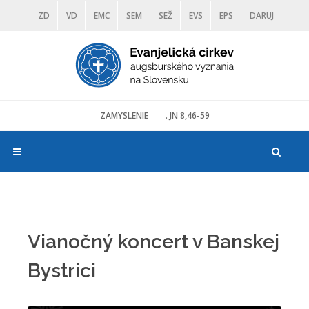
ZD
VD
EMC
SEM
SEŽ
EVS
EPS
DARUJ
DIAKONIA
ŠKOLY
TRANOSCIUS
MÚZEÁ
ZAMYSLENIE
. JN 8,46-59
Vianočný koncert v Banskej
Bystrici