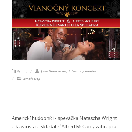
05.11.19
Jana Nunvářová, tlačová tajomníčka
Archív 2019
Americkí hudobníci - speváčka Natascha Wright
a klavirista a skladateľ Alfred McCarry zahrajú a