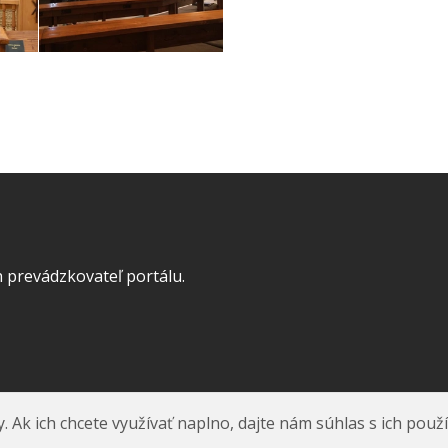
 prevádzkovateľ portálu.
k ich chcete využívať naplno, dajte nám súhlas s ich použ