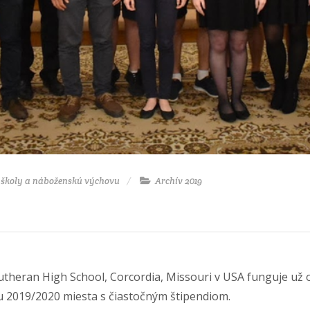
e školy a náboženskú výchovu
Archív 2019
utheran High School, Corcordia, Missouri v USA funguje už 
 2019/2020 miesta s čiastočným štipendiom.