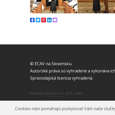
© ECAV na Slovensku.
Autorské práva sú vyhradené a vykonáva ich
Spravodajská licencia vyhradená.
Realizácia
Flowis s.r.o.
2019 - 2026
Cookies nám pomáhajú poskytovať Vám naše služby. A