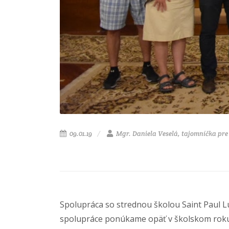
09.01.19
Mgr. Daniela Veselá, tajomníčka pr
Spolupráca so strednou školou Saint Paul L
spolupráce ponúkame opäť v školskom roku