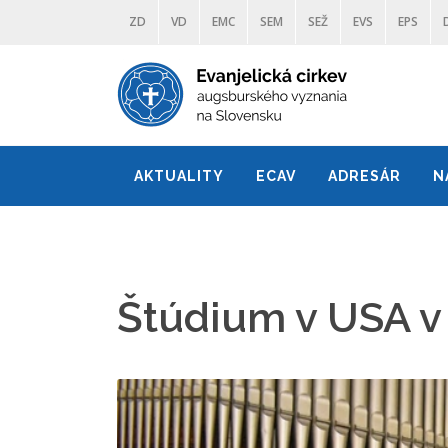
ZD
VD
EMC
SEM
SEŽ
EVS
EPS
AKTUALITY
ECAV
ADRESÁR
N
Štúdium v USA v