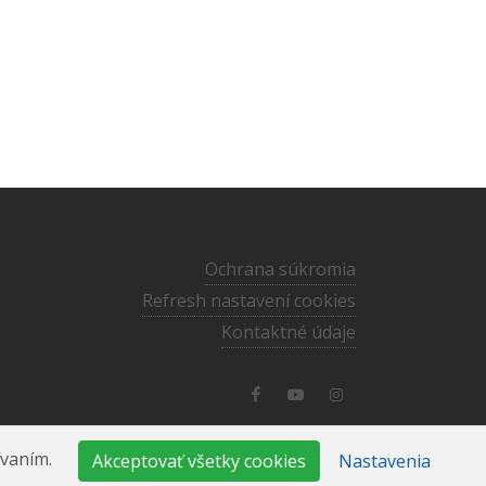
Ochrana súkromia
Refresh nastavení cookies
Kontaktné údaje
media@ecav.sk
·
02/59 201 220
ívaním.
Akceptovať všetky cookies
Nastavenia