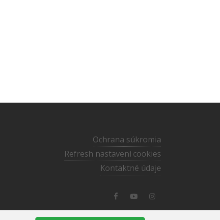
Ochrana súkromia
Refresh nastavení cookies
Kontaktné údaje
media@ecav.sk
·
02/59 201 220