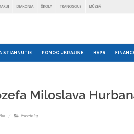
DARUJ
DIAKONIA
ŠKOLY
TRANOSCIUS
MÚZEÁ
A STIAHNUTIE
POMOC UKRAJINE
HVPS
FINANC
zefa Miloslava Hurban
čka
Pozvánky