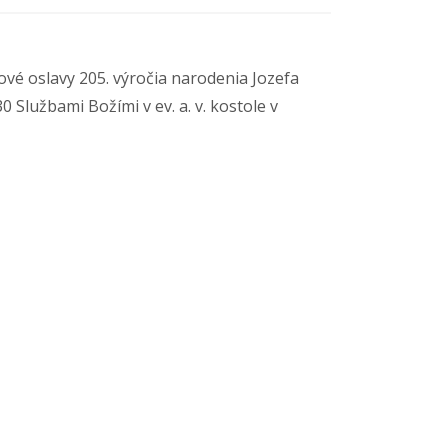
é oslavy 205. výročia narodenia Jozefa
 Službami Božími v ev. a. v. kostole v