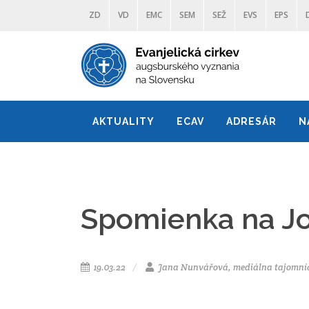
ZD
VD
EMC
SEM
SEŽ
EVS
EPS
AKTUALITY
ECAV
ADRESÁR
N
Spomienka na Jo
19.03.22
Jana Nunvářová, mediálna tajomní