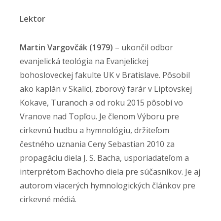
Lektor
Martin Vargovčák (1979)
– ukončil odbor
evanjelická teológia na Evanjelickej
bohosloveckej fakulte UK v Bratislave. Pôsobil
ako kaplán v Skalici, zborový farár v Liptovskej
Kokave, Turanoch a od roku 2015 pôsobí vo
Vranove nad Topľou. Je členom Výboru pre
cirkevnú hudbu a hymnológiu, držiteľom
čestného uznania Ceny Sebastian 2010 za
propagáciu diela J. S. Bacha, usporiadateľom a
interprétom Bachovho diela pre súčasníkov. Je aj
autorom viacerých hymnologických článkov pre
cirkevné médiá.