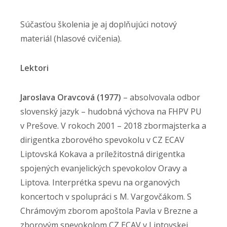
Súčasťou školenia je aj doplňujúci notový
materiál (hlasové cvičenia).
Lektori
Jaroslava Oravcová (1977)
– absolvovala odbor
slovenský jazyk – hudobná výchova na FHPV PU
v Prešove. V rokoch 2001 – 2018 zbormajsterka a
dirigentka zborového spevokolu v CZ ECAV
Liptovská Kokava a príležitostná dirigentka
spojených evanjelických spevokolov Oravy a
Liptova. Interprétka spevu na organových
koncertoch v spolupráci s M. Vargovčákom. S
Chrámovým zborom apoštola Pavla v Brezne a
zborovým spevokolom CZ ECAV v Liptovskej