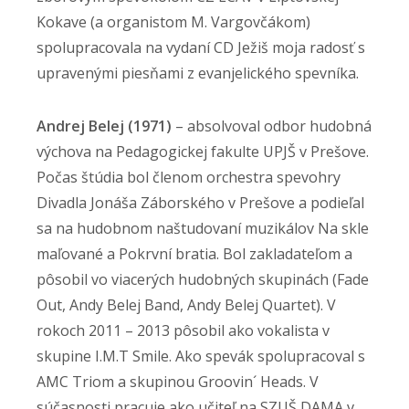
Kokave (a organistom M. Vargovčákom)
spolupracovala na vydaní CD Ježiš moja radosť s
upravenými piesňami z evanjelického spevníka.
Andrej Belej (1971)
– absolvoval odbor hudobná
výchova na Pedagogickej fakulte UPJŠ v Prešove.
Počas štúdia bol členom orchestra spevohry
Divadla Jonáša Záborského v Prešove a podieľal
sa na hudobnom naštudovaní muzikálov Na skle
maľované a Pokrvní bratia. Bol zakladateľom a
pôsobil vo viacerých hudobných skupinách (Fade
Out, Andy Belej Band, Andy Belej Quartet). V
rokoch 2011 – 2013 pôsobil ako vokalista v
skupine I.M.T Smile. Ako spevák spolupracoval s
AMC Triom a skupinou Groovin´ Heads. V
súčasnosti pracuje ako učiteľ na SZUŠ DAMA v