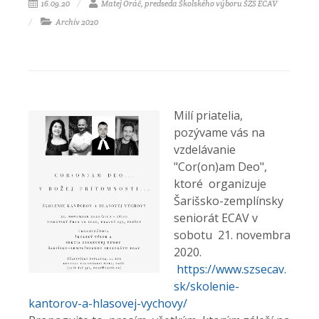
16.09.20
Matej Oráč, predseda Školského výboru ŠZS ECAV
Archív 2020
Milí priatelia,
pozývame vás na
vzdelávanie
"Cor(on)am Deo",
ktoré organizuje
Šarišsko-zemplínsky
seniorát ECAV v
sobotu 21. novembra
2020.
https://www.szsecav.
sk/skolenie-
kantorov-a-hlasovej-vychovy/