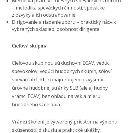
Metodika práce v cirkevných speváckych zboroch
– metodika speváckych činností, spevácke
zlozvyky a ich odstraňovanie
Dirigovanie a riadenie zboru – praktický nácvik
vybraných skladieb, osobnosť dirigenta
Cieľová skupina
Cieľovou skupinou sú duchovní ECAV, vedúci
spevokolov, vedúci hudobných skupín, sóloví
speváci atď., ktorí majú záujem o zvýšenie
úrovne hudobnej stránky SLB (ale aj hudby
vrámci ECAV) bez ohľadu na vek a mieru
hudobného vzdelania.
Vrámci školení je vytvorený priestor na výmenu
skúseností, diskusiu a praktické ukážky.