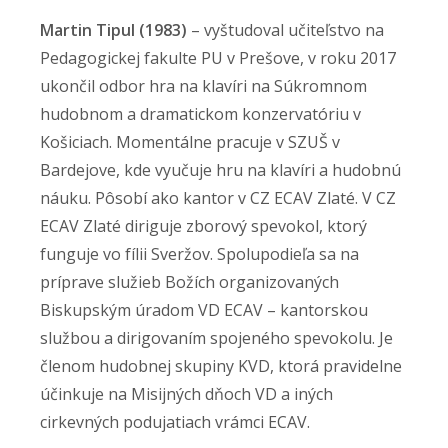
Martin Tipul (1983)
– vyštudoval učiteľstvo na
Pedagogickej fakulte PU v Prešove, v roku 2017
ukončil odbor hra na klavíri na Súkromnom
hudobnom a dramatickom konzervatóriu v
Košiciach. Momentálne pracuje v SZUŠ v
Bardejove, kde vyučuje hru na klavíri a hudobnú
náuku. Pôsobí ako kantor v CZ ECAV Zlaté. V CZ
ECAV Zlaté diriguje zborový spevokol, ktorý
funguje vo fílii Sveržov. Spolupodieľa sa na
príprave služieb Božích organizovaných
Biskupským úradom VD ECAV – kantorskou
službou a dirigovaním spojeného spevokolu. Je
členom hudobnej skupiny KVD, ktorá pravidelne
účinkuje na Misijných dňoch VD a iných
cirkevných podujatiach vrámci ECAV.