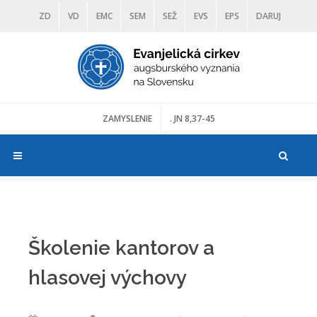
ZD
VD
EMC
SEM
SEŽ
EVS
EPS
DARUJ
DIAKONIA
ŠKOLY
TRANOSCIUS
MÚZEÁ
ZAMYSLENIE
. JN 8,37-45
Školenie kantorov a
hlasovej výchovy