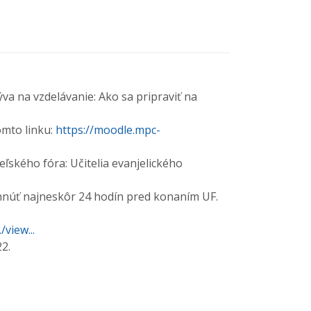
va na vzdelávanie: Ako sa pripraviť na
omto linku:
https://moodle.mpc-
eľského fóra: Učitelia evanjelického
ehnúť najneskôr 24 hodín pred konaním UF.
view...
2.