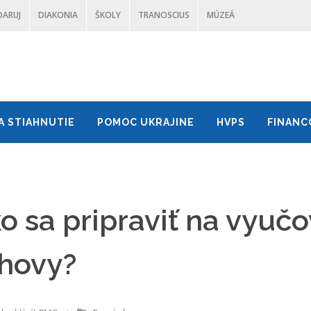
DARUJ
DIAKONIA
ŠKOLY
TRANOSCIUS
MÚZEÁ
A STIAHNUTIE
POMOC UKRAJINE
HVPS
FINANC
 sa pripraviť na vyuč
chovy?