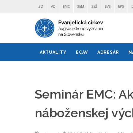
ZD
VD
EMC
SEM
SEŽ
EVS
EPS
AKTUALITY
ECAV
ADRESÁR
N
Seminár EMC: Ako
náboženskej vý