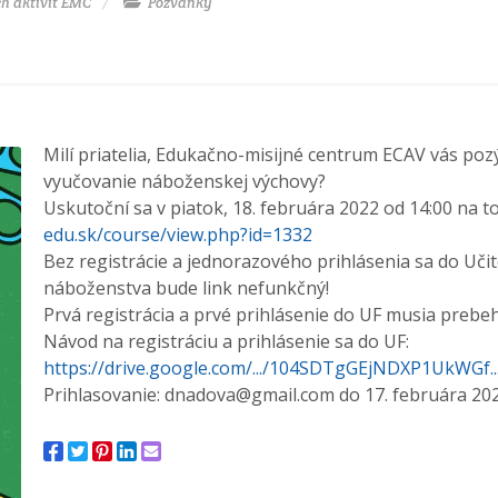
h aktivít EMC
Pozvánky
Milí priatelia, Edukačno-misijné centrum ECAV vás pozý
vyučovanie náboženskej výchovy?
Uskutoční sa v piatok, 18. februára 2022 od 14:00 na t
edu.sk/course/view.php?id=1332
Bez registrácie a jednorazového prihlásenia sa do Učit
náboženstva bude link nefunkčný!
Prvá registrácia a prvé prihlásenie do UF musia preb
Návod na registráciu a prihlásenie sa do UF:
https://drive.google.com/.../104SDTgGEjNDXP1UkWGf.../
Prihlasovanie: dnadova@gmail.com do 17. februára 202