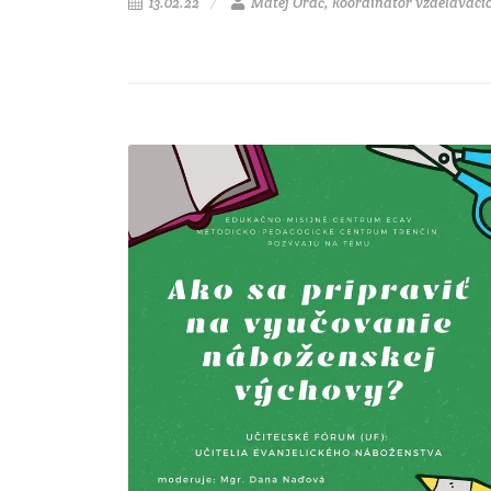
13.02.22
Matej Oráč, koordinátor vzdelávacíc