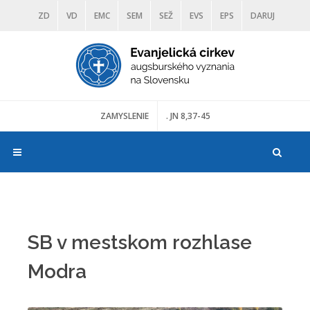
ZD
VD
EMC
SEM
SEŽ
EVS
EPS
DARUJ
DIAKONIA
ŠKOLY
TRANOSCIUS
MÚZEÁ
ZAMYSLENIE
. JN 8,37-45
SB v mestskom rozhlase
Modra