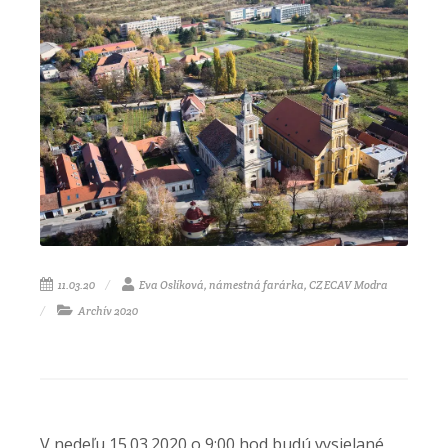
11.03.20
Eva Oslíková, námestná farárka, CZ ECAV Modra
Archív 2020
V nedeľu 15.03.2020 o 9:00 hod budú vysielané