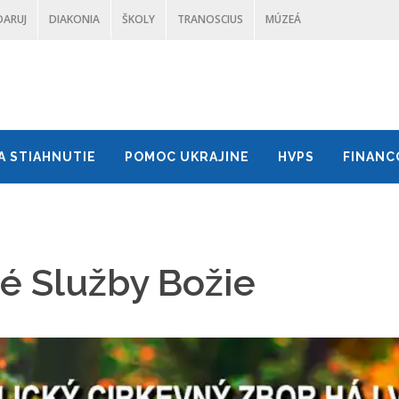
DARUJ
DIAKONIA
ŠKOLY
TRANOSCIUS
MÚZEÁ
A STIAHNUTIE
POMOC UKRAJINE
HVPS
FINANC
né Služby Božie