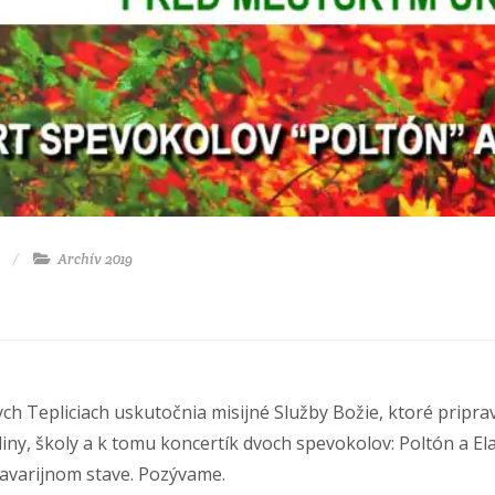
a
Archív 2019
ch Tepliciach uskutočnia misijné Služby Božie, ktoré pripra
diny, školy a k tomu koncertík dvoch spevokolov: Poltón a El
 havarijnom stave. Pozývame.