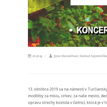
10.10.19
Jana Nunvářová, tlačová tajomníčk
13. októbra 2019 sa na námestí v Turčiansky
modlitby za misiu, cirkev, za naše mesto, de
opravu strechy kostola v Gelnici, ktorá je v