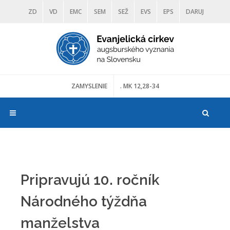
ZD
VD
EMC
SEM
SEŽ
EVS
EPS
DARUJ
DIAKONIA
ŠKOLY
TRANOSCIUS
MÚZEÁ
ZAMYSLENIE
. MK 12,28-34
Pripravujú 10. ročník
Národného týždňa
manželstva