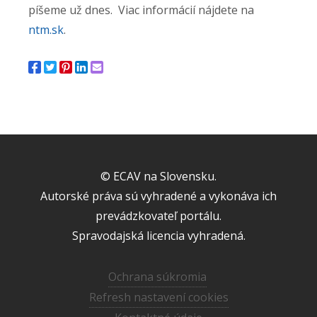
píšeme už dnes. Viac informácií nájdete na
ntm.sk
.
© ECAV na Slovensku.
Autorské práva sú vyhradené a vykonáva ich
prevádzkovateľ portálu.
Spravodajská licencia vyhradená.
Ochrana súkromia
Refresh nastavení cookies