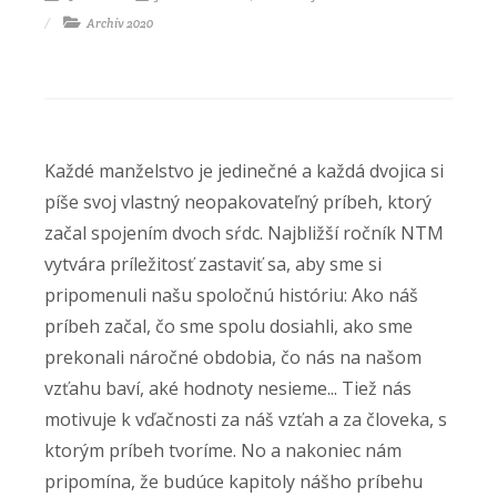
Archív 2020
Každé manželstvo je jedinečné a každá dvojica si
píše svoj vlastný neopakovateľný príbeh, ktorý
začal spojením dvoch sŕdc. Najbližší ročník NTM
vytvára príležitosť zastaviť sa, aby sme si
pripomenuli našu spoločnú históriu: Ako náš
príbeh začal, čo sme spolu dosiahli, ako sme
prekonali náročné obdobia, čo nás na našom
vzťahu baví, aké hodnoty nesieme... Tiež nás
motivuje k vďačnosti za náš vzťah a za človeka, s
ktorým príbeh tvoríme. No a nakoniec nám
pripomína, že budúce kapitoly nášho príbehu