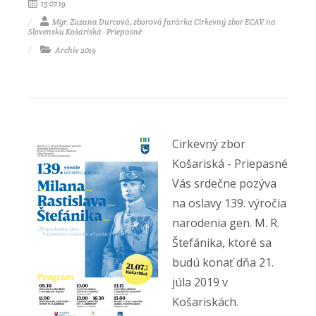
15.07.19
Mgr. Zuzana Durcová, zborová farárka Cirkevný zbor ECAV na
Slovensku Košariská - Priepasné
Archív 2019
Cirkevný zbor
Košariská - Priepasné
Vás srdečne pozýva
na oslavy 139. výročia
narodenia gen. M. R.
Štefánika, ktoré sa
budú konať dňa 21.
júla 2019 v
Košariskách.