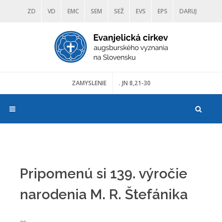
ZD
VD
EMC
SEM
SEŽ
EVS
EPS
DARUJ
DIAKONIA
ŠKOLY
TRANOSCIUS
MÚZEÁ
ZAMYSLENIE
. JN 8,21-30
Pripomenú si 139. výročie
narodenia M. R. Štefánika