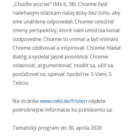
„Choďte pozrieť“ (Mk 6, 38). Chceme čeliť
naliehavým otázkam našej doby bez toho, aby
sme unáhlene odpovedali. Chceme umožniť
zmeny perspektívy, ktoré nám umožnia konať
zodpovedne. Chceme to vnímať a byť vnímaní.
Chceme obdivovať a inšpirovať. Chceme hľadať
dialóg a vysielať jasné posolstvá. Chceme
oslavovať, argumentovať, modliť sa, učiť sa,
posťažovať sa, spievať. Spoločne. S Vami. S
Tebou.
Na stránke
www.oekt.de/fristen
nájdete
podrobnejšie informácie ku prihláseniu sa:
Tematický program: do 30. apríla 2020