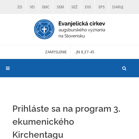
ZD
VD
EMC
SEM
SEŽ
EVS
EPS
DARUJ
DIAKONIA
ŠKOLY
TRANOSCIUS
MÚZEÁ
ZAMYSLENIE
. JN 8,37-45
Prihláste sa na program 3.
ekumenického
Kirchentagu