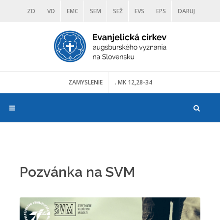
ZD
VD
EMC
SEM
SEŽ
EVS
EPS
DARUJ
DIAKONIA
ŠKOLY
TRANOSCIUS
MÚZEÁ
ZAMYSLENIE
. MK 12,28-34
Pozvánka na SVM