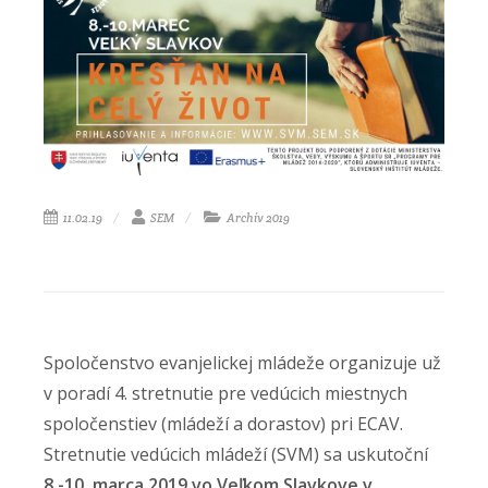
11.02.19
SEM
Archív 2019
Spoločenstvo evanjelickej mládeže organizuje už
v poradí 4. stretnutie pre vedúcich miestnych
spoločenstiev (mládeží a dorastov) pri ECAV.
Stretnutie vedúcich mládeží (SVM) sa uskutoční
8.-10. marca 2019 vo Veľkom Slavkove v