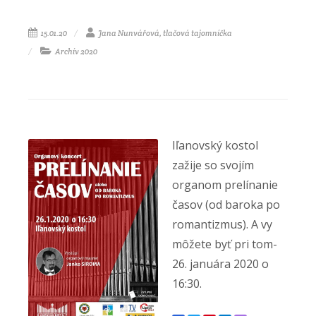
15.01.20
Jana Nunvářová, tlačová tajomníčka
Archív 2020
Iľanovský kostol
zažije so svojím
organom prelínanie
časov (od baroka po
romantizmus). A vy
môžete byť pri tom-
26. januára 2020 o
16:30.