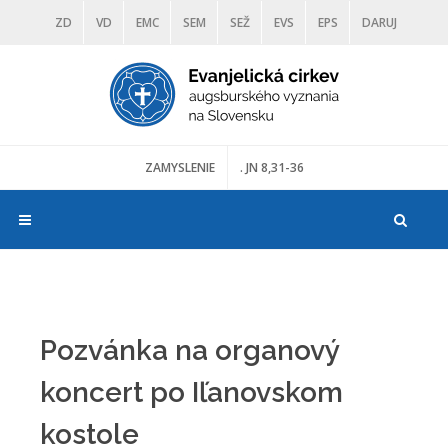
ZD
VD
EMC
SEM
SEŽ
EVS
EPS
DARUJ
DIAKONIA
ŠKOLY
TRANOSCIUS
MÚZEÁ
ZAMYSLENIE
. JN 8,31-36
Pozvánka na organový
koncert po Iľanovskom
kostole