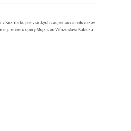
zbor v Kežmarku pre všetkých záujemcov a milovníkov
 si premiéru opery Mojžiš od Víťazoslava Kubičku.