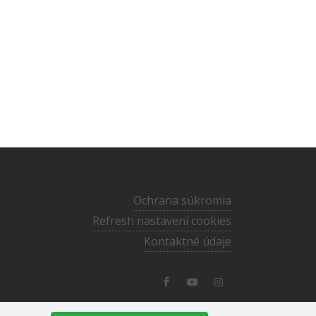
Ochrana súkromia
Refresh nastavení cookies
Kontaktné údaje
media@ecav.sk
·
02/59 201 220