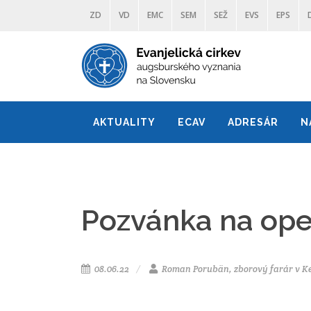
ZD
VD
EMC
SEM
SEŽ
EVS
EPS
AKTUALITY
ECAV
ADRESÁR
N
Pozvánka na op
08.06.22
Roman Porubän, zborový farár v 