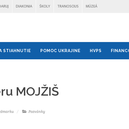
DARUJ
DIAKONIA
ŠKOLY
TRANOSCIUS
MÚZEÁ
A STIAHNUTIE
POMOC UKRAJINE
HVPS
FINANC
eru MOJŽIŠ
Kežmarku
Pozvánky