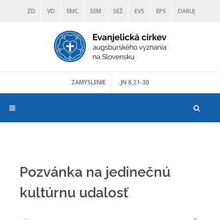
ZD
VD
EMC
SEM
SEŽ
EVS
EPS
DARUJ
DIAKONIA
ŠKOLY
TRANOSCIUS
MÚZEÁ
ZAMYSLENIE
. JN 8,21-30
Pozvánka na jedinečnú
kultúrnu udalosť