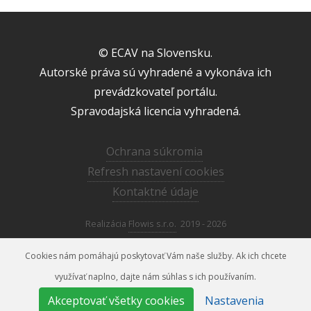
© ECAV na Slovensku.
Autorské práva sú vyhradené a vykonáva ich
prevádzkovateľ portálu.
Spravodajská licencia vyhradená.
Ochrana súkromia
Refresh nastavení cookies
Kontaktné údaje
Realizácia
Flowis s.r.o.
2019 - 2026
Cookies nám pomáhajú poskytovať Vám naše služby. Ak ich chcete
využívať naplno, dajte nám súhlas s ich používaním.
media@ecav.sk
02/59 201 220
Akceptovať všetky cookies
Nastavenia