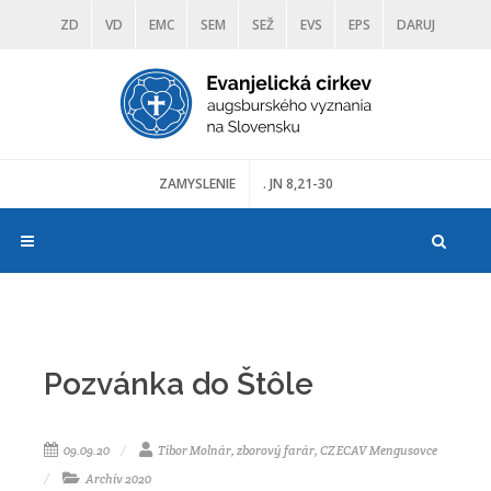
ZD
VD
EMC
SEM
SEŽ
EVS
EPS
DARUJ
DIAKONIA
ŠKOLY
TRANOSCIUS
MÚZEÁ
ZAMYSLENIE
. JN 8,21-30
Pozvánka do Štôle
09.09.20
Tibor Molnár, zborový farár, CZ ECAV Mengusovce
Archív 2020