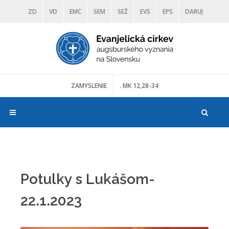
ZD
VD
EMC
SEM
SEŽ
EVS
EPS
DARUJ
DIAKONIA
ŠKOLY
TRANOSCIUS
MÚZEÁ
ZAMYSLENIE
. MK 12,28-34
Potulky s Lukášom-
22.1.2023