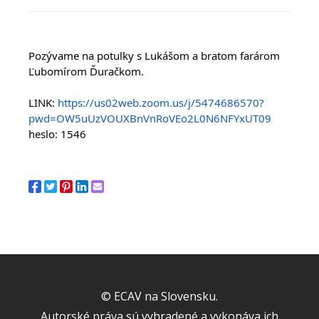
Pozývame na potulky s Lukášom a bratom farárom 
Ľubomírom Ďuračkom.
LINK: 
https://us02web.zoom.us/j/5474686570?
pwd=OW5uUzVOUXBnVnRoVEo2L0N6NFYxUT09
heslo: 1546
© ECAV na Slovensku.
Autorské práva sú vyhradené a vykonáva ich