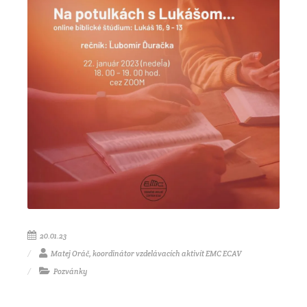
20.01.23
Matej Oráč, koordinátor vzdelávacích aktivít EMC ECAV
Pozvánky