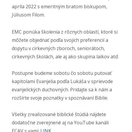
apríla 2022 s emeritným bratom biskupom,
Júliusom Filom.
EMC ponúka školenia z rôznych oblastí, ktoré si
môžete objednať podľa svojich preferencií a
dopytu v cirkevných zboroch, seniorátoch,
cirkevných školách, ale aj ako skupina laikov atď.
Postupne budeme sobotu čo sobotu putovať
kapitolami Evanjelia podľa Lukáša v sprievode
evanjelických duchovných. Pridajte sa k nám a
rozšírte svoje poznatky v spoznávaní Biblie.
Všetky zrealizované biblické štúdiá nájdete
dodatočne zverejnené aj na YouTube kanáli
ECAV s vami:
LINK