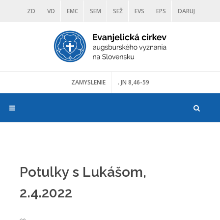
ZD
VD
EMC
SEM
SEŽ
EVS
EPS
DARUJ
DIAKONIA
ŠKOLY
TRANOSCIUS
MÚZEÁ
ZAMYSLENIE
. JN 8,46-59
Potulky s Lukášom,
2.4.2022