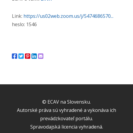
Link:
https://us02web.zoom.us/j/5474686570...
heslo: 1546
© ECAV na Slovensku.
Autorské práva sú vyhradené a vykonáva ich
prevádzkovateľ portálu.
Spravodajská licencia vyhradená.