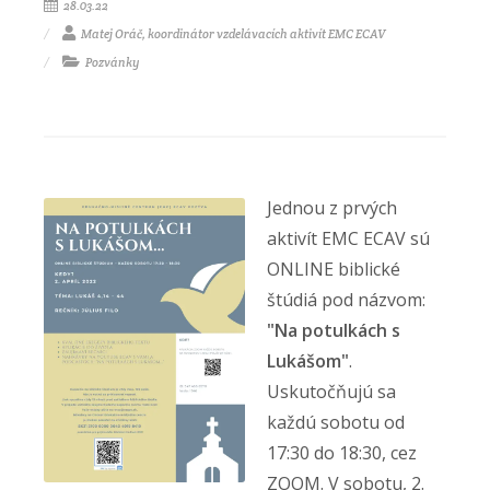
28.03.22
Matej Oráč, koordinátor vzdelávacích aktivít EMC ECAV
Pozvánky
Jednou z prvých
aktivít EMC ECAV sú
ONLINE biblické
štúdiá pod názvom:
"Na potulkách s
Lukášom"
.
Uskutočňujú sa
každú sobotu od
17:30 do 18:30, cez
ZOOM. V sobotu, 2.