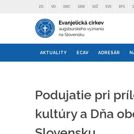
ZD
VD
EMC
SEM
SEŽ
EVS
EPS
AKTUALITY
ECAV
ADRESÁR
N
Podujatie pri prí
kultúry a Dňa ob
Slovensku