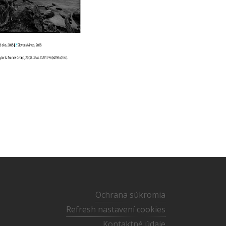
Ochrana súkromia
Refresh nastavení cookies
Kontaktné údaje