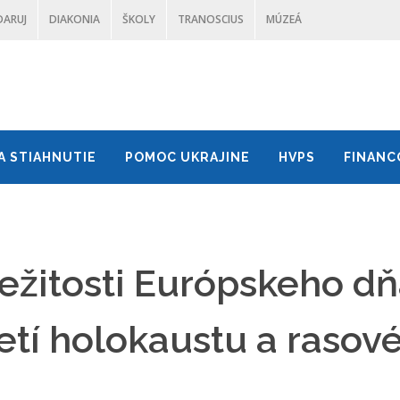
DARUJ
DIAKONIA
ŠKOLY
TRANOSCIUS
MÚZEÁ
A STIAHNUTIE
POMOC UKRAJINE
HVPS
FINANC
ležitosti Európskeho dň
etí holokaustu a rasové