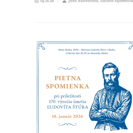
05.01.26
Jana Nunvářová, tlačová tajomníčk