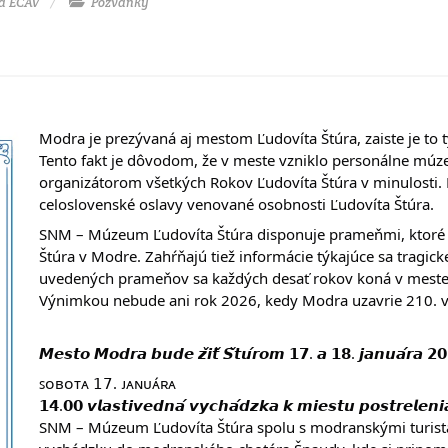
a ECAV
Pozvánky
Modra je prezývaná aj mestom Ľudovíta Štúra, zaiste je to 
Tento fakt je dôvodom, že v meste vzniklo personálne múze
organizátorom všetkých Rokov Ľudovíta Štúra v minulosti. 
celoslovenské oslavy venované osobnosti Ľudovíta Štúra.
SNM – Múzeum Ľudovíta Štúra disponuje prameňmi, ktoré 
Štúra v Modre. Zahŕňajú tiež informácie týkajúce sa tragic
uvedených prameňov sa každých desať rokov koná v meste 
Výnimkou nebude ani rok 2026, kedy Modra uzavrie 210. vý
𝙈𝙚𝙨𝙩𝙤 𝙈𝙤𝙙𝙧𝙖 𝙗𝙪𝙙𝙚 𝙯̌𝙞𝙩̌ 𝙎̌𝙩𝙪́𝙧𝙤𝙢 𝟭𝟳. 𝙖 𝟭𝟴. 𝙟𝙖𝙣𝙪𝙖́𝙧𝙖 𝟮
ꜱᴏʙᴏᴛᴀ 𝟣𝟩. ᴊᴀɴᴜᴀ́ʀᴀ
𝟭𝟰.𝟬𝟬 𝙫𝙡𝙖𝙨𝙩𝙞𝙫𝙚𝙙𝙣𝙖́ 𝙫𝙮𝙘𝙝𝙖́𝙙𝙯𝙠𝙖 𝙠 𝙢𝙞𝙚𝙨𝙩𝙪 𝙥𝙤𝙨𝙩𝙧𝙚𝙡𝙚𝙣𝙞𝙖 
SNM – Múzeum Ľudovíta Štúra spolu s modranskými turistam