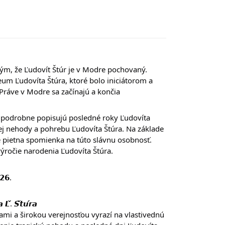
tým, že Ľudovít Štúr je v Modre pochovaný.
um Ľudovíta Štúra, ktoré bolo iniciátorom a
Práve v Modre sa začínajú a končia
podrobne popisujú posledné roky Ľudovíta
kej nehody a pohrebu Ľudovíta Štúra. Na základe
pietna spomienka na túto slávnu osobnosť.
ročie narodenia Ľudovíta Štúra.
𝟮𝟲.
𝙇̌. 𝙎̌𝙩𝙪́𝙧𝙖
i a širokou verejnosťou vyrazí na vlastivednú