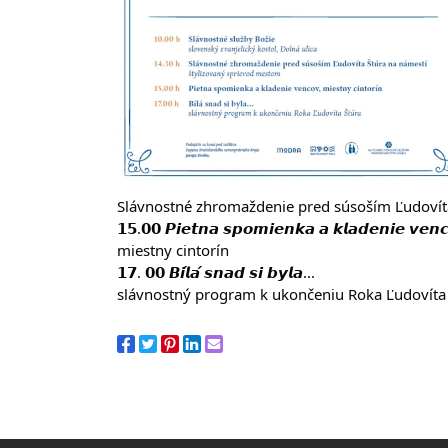
Slávnostné zhromaždenie pred súsoším Ľudovít
𝟭𝟱.𝟬𝟬 𝙋𝙞𝙚𝙩𝙣𝙖 𝙨𝙥𝙤𝙢𝙞𝙚𝙣𝙠𝙖 𝙖 𝙠𝙡𝙖𝙙𝙚𝙣𝙞𝙚 𝙫𝙚𝙣
miestny cintorín
𝟭𝟳. 𝟬𝟬 𝘽𝙞́𝙡𝙖́ 𝙨𝙣𝙖𝙙 𝙨𝙞 𝙗𝙮𝙡𝙖...
slávnostný program k ukončeniu Roka Ľudovíta 