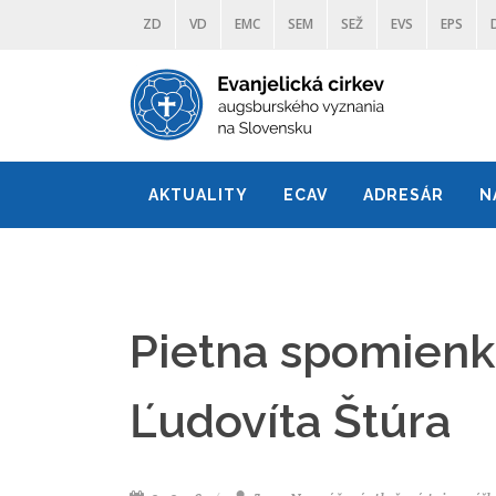
ZD
VD
EMC
SEM
SEŽ
EVS
EPS
AKTUALITY
ECAV
ADRESÁR
N
Pietna spomienka 
Ľudovíta Štúra