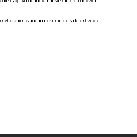
nie tragickú nehodu a posledné dni Ľudovíta
erného animovaného dokumentu s detektívnou