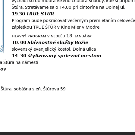
vychádzku do modranského chotára Šnaudy, kde si pripome
Štúra. Stretávame sa o 14.00 pri cintoríne na Dolnej ul.
𝟭𝟵.𝟯𝟬 𝙏𝙍𝙐𝙀 𝙎̌𝙏𝙐́𝙍
Program bude pokračovať večerným premietaním celoveč
zápletkou TRUE ŠTÚR v Kine Mier v Modre.
ʜʟᴀᴠɴʏ́ ᴘʀᴏɢʀᴀᴍ ᴠ ɴᴇᴅᴇʟ̌ᴜ 𝟣𝟪. ᴊᴀɴᴜᴀ́ʀᴀ:
𝟭𝟬. 𝟬𝟬 𝙎𝙡𝙖́𝙫𝙣𝙤𝙨𝙩𝙣𝙚́ 𝙨𝙡𝙪𝙯̌𝙗𝙮 𝘽𝙤𝙯̌𝙞𝙚
slovenský evanjelický kostol, Dolná ulica
𝟭𝟰. 𝟯𝟬 𝙨̌𝙩𝙮𝙡𝙞𝙯𝙤𝙫𝙖𝙣𝙮́ 𝙨𝙥𝙧𝙞𝙚𝙫𝙤𝙙 𝙢𝙚𝙨𝙩𝙤𝙢
a Štúra na námestí
𝙤𝙫
Štúra, sobášna sieň, Štúrova 59