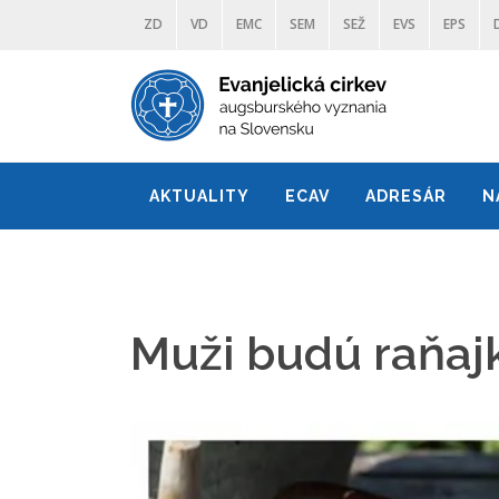
ZD
VD
EMC
SEM
SEŽ
EVS
EPS
AKTUALITY
ECAV
ADRESÁR
N
Muži budú raňaj