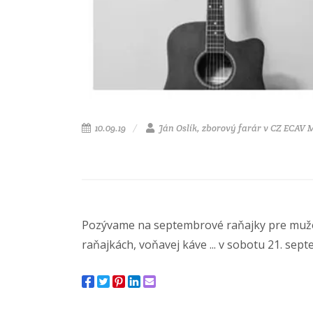
10.09.19
Ján Oslík, zborový farár v CZ ECAV
Pozývame na septembrové raňajky pre mužov
raňajkách, voňavej káve ... v sobotu 21. sep