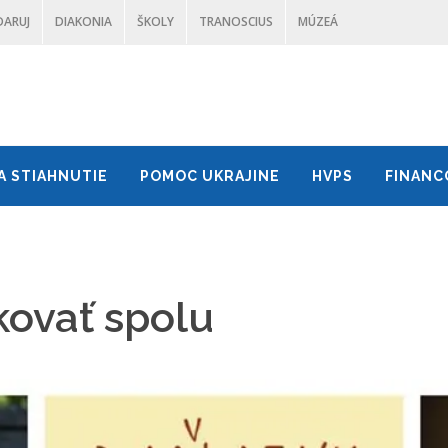
DARUJ
DIAKONIA
ŠKOLY
TRANOSCIUS
MÚZEÁ
A STIAHNUTIE
POMOC UKRAJINE
HVPS
FINANC
kovať spolu