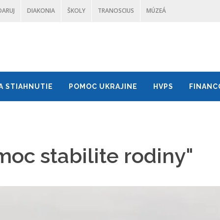
DARUJ
DIAKONIA
ŠKOLY
TRANOSCIUS
MÚZEÁ
A STIAHNUTIE
POMOC UKRAJINE
HVPS
FINANC
oc stabilite rodiny"