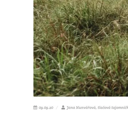
09.09.20
Jana Nunvářová, tlačová tajomníč