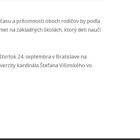
u času a prítomnosti oboch rodičov by podľa
met na základných školách, ktorý deti naučí
štvrtok 24. septembra v Bratislave na
iverzity kardinála Štefana Višinského vo