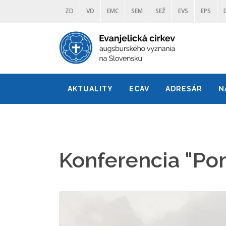
ZD
VD
EMC
SEM
SEŽ
EVS
EPS
AKTUALITY
ECAV
ADRESÁR
N
Konferencia "Pom