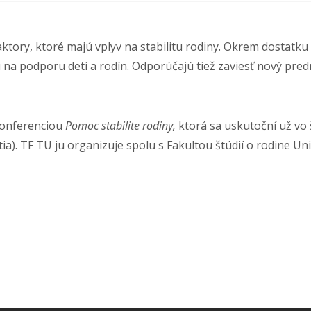
aktory, ktoré majú vplyv na stabilitu rodiny. Okrem dostatk
 na podporu detí a rodín. Odporúčajú tiež zaviesť nový pred
konferenciou
Pomoc stabilite rodiny,
ktorá sa uskutoční už vo 
ia). TF TU ju organizuje spolu s Fakultou štúdií o rodine Un