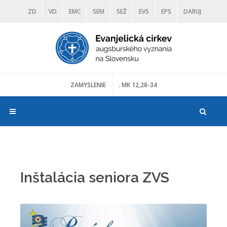
ZD
VD
EMC
SEM
SEŽ
EVS
EPS
DARUJ
DIAKONIA
ŠKOLY
TRANOSCIUS
MÚZEÁ
ZAMYSLENIE
. MK 12,28-34
Inštalácia seniora ZVS