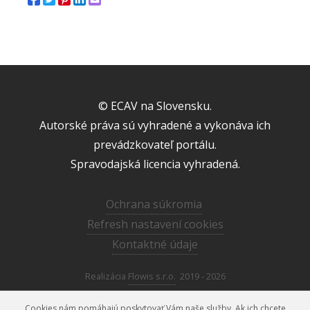
© ECAV na Slovensku.
Autorské práva sú vyhradené a vykonáva ich
prevádzkovateľ portálu.
Spravodajská licencia vyhradená.
Ochrana súkromia
Refresh nastavení cookies
Kontaktné údaje
Realizácia
Flowis s.r.o.
2019 - 2026
Cookies nám pomáhajú poskytovať Vám naše služby. Ak ich chcete