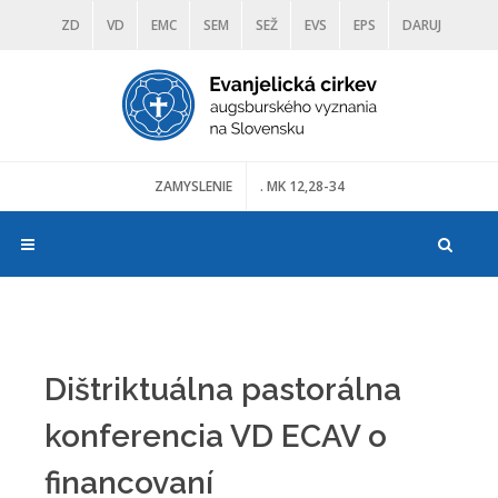
ZD
VD
EMC
SEM
SEŽ
EVS
EPS
DARUJ
DIAKONIA
ŠKOLY
TRANOSCIUS
MÚZEÁ
ZAMYSLENIE
. MK 12,28-34
Dištriktuálna pastorálna
konferencia VD ECAV o
financovaní