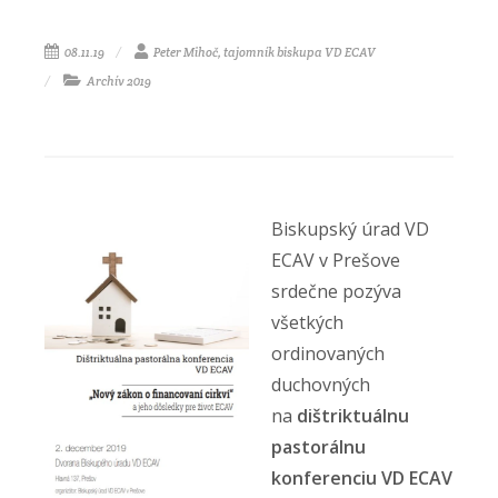
08.11.19
Peter Mihoč, tajomník biskupa VD ECAV
Archív 2019
Biskupský úrad VD
ECAV v Prešove
srdečne pozýva
všetkých
ordinovaných
duchovných
na
dištriktuálnu
pastorálnu
konferenciu VD ECAV