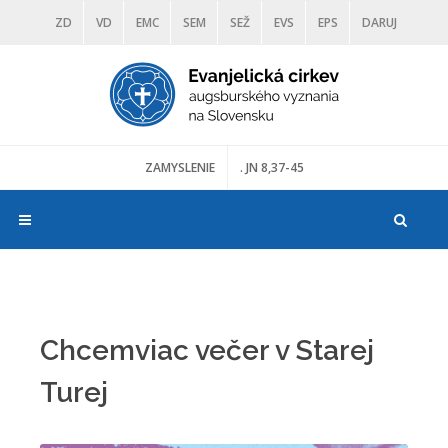
ZD
VD
EMC
SEM
SEŽ
EVS
EPS
DARUJ
DIAKONIA
ŠKOLY
TRANOSCIUS
MÚZEÁ
ZAMYSLENIE
. JN 8,37-45
Chcemviac večer v Starej
Turej