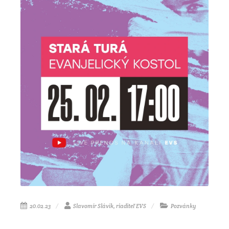
20.02.23
Slavomír Slávik, riaditeľ EVS
Pozvánky