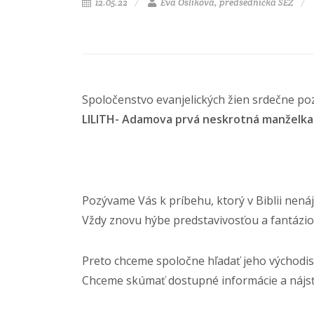
12.05.22
Eva Oslíková, predsedníčka SEŽ
Spoločenstvo evanjelických žien srdečne pozý
LILITH- Adamova prvá neskrotná manželka
Pozývame Vás k príbehu, ktorý v Biblii nená
Vždy znovu hýbe predstavivosťou a fantázio
Preto chceme spoločne hľadať jeho východis
Chceme skúmať dostupné informácie a nájs