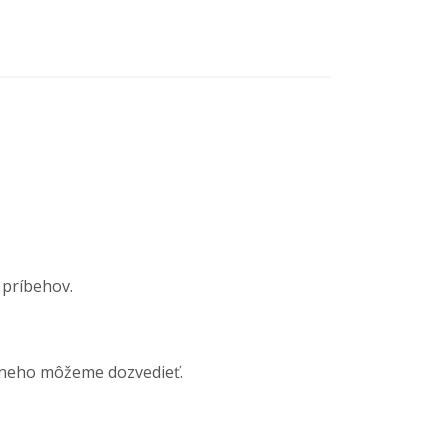
 príbehov.
z neho môžeme dozvedieť.