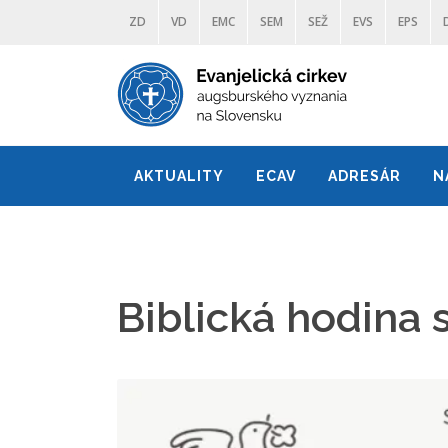
ZD
VD
EMC
SEM
SEŽ
EVS
EPS
AKTUALITY
ECAV
ADRESÁR
N
Biblická hodina s