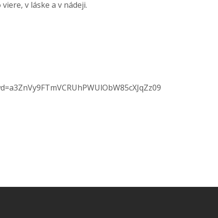
iere, v láske a v nádeji.
wd=
a3ZnVy9FTmVCRUhPWUlObW85cXJqZz
09