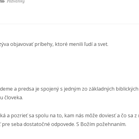
Pozvánky
va objavovať príbehy, ktoré menili ľudí a svet.
jdeme a predsa je spojený s jedným zo základných biblických
u človeka.
ká a pozrieť sa spolu na to, kam nás môže doviesť a čo sa 
ť pre seba dostatočné odpovede. S Božím požehnaním.