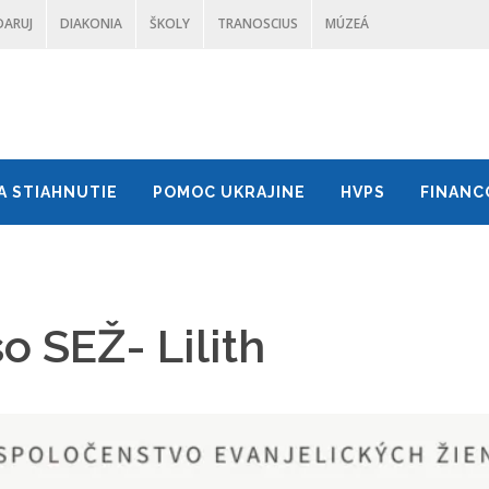
DARUJ
DIAKONIA
ŠKOLY
TRANOSCIUS
MÚZEÁ
A STIAHNUTIE
POMOC UKRAJINE
HVPS
FINANC
o SEŽ- Lilith