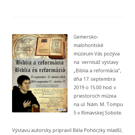
Gemersko-
malohontské
múzeum Vás pozýva
na vernisáž výstavy
„Biblia a reformácia“,
dňa 17. septembra
2019 o 15.00 hod. v
priestoroch múzea
na ul. Nám. M. Tompu
5 v Rimavskej Sobote.
Výstavu autorsky pripravil Béla Pohóczky mladší,