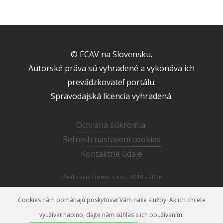
© ECAV na Slovensku.
Autorské práva sú vyhradené a vykonáva ich
prevádzkovateľ portálu.
Spravodajská licencia vyhradená.
Ochrana súkromia
Refresh nastavení cookies
Kontaktné údaje
Realizácia
Flowis s.r.o.
2019 - 2026
Cookies nám pomáhajú poskytovať Vám naše služby. Ak ich chcete
využívať naplno, dajte nám súhlas s ich používaním.
media@ecav.sk
02/59 201 220