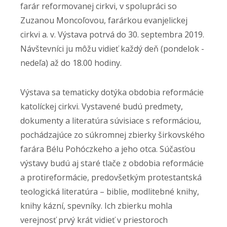
farár reformovanej cirkvi, v spolupráci so
Zuzanou Moncoľovou, farárkou evanjelickej
cirkvi a. v. Výstava potrvá do 30. septembra 2019.
Návštevníci ju môžu vidieť každý deň (pondelok -
nedeľa) až do 18.00 hodiny.
Výstava sa tematicky dotýka obdobia reformácie
katolíckej cirkvi. Vystavené budú predmety,
dokumenty a literatúra súvisiace s reformáciou,
pochádzajúce zo súkromnej zbierky širkovského
farára Bélu Pohóczkeho a jeho otca. Súčasťou
výstavy budú aj staré tlače z obdobia reformácie
a protireformácie, predovšetkým protestantská
teologická literatúra – biblie, modlitebné knihy,
knihy kázní, spevníky. Ich zbierku mohla
verejnosť prvý krát vidieť v priestoroch