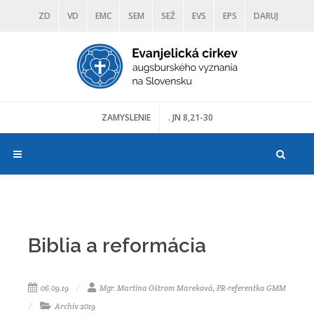
ZD
VD
EMC
SEM
SEŽ
EVS
EPS
DARUJ
DIAKONIA
ŠKOLY
TRANOSCIUS
MÚZEÁ
ZAMYSLENIE
. JN 8,21-30
Biblia a reformácia
06.09.19
Mgr. Martina Oštrom Mareková, PR-referentka GMM
Archív 2019