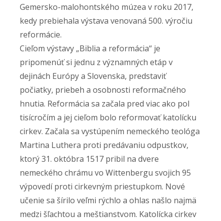
Gemersko-malohontského múzea v roku 2017,
kedy prebiehala výstava venovaná 500. výročiu
reformácie.
Cieľom výstavy „Biblia a reformácia“ je
pripomenúť si jednu z významných etáp v
dejinách Európy a Slovenska, predstaviť
počiatky, priebeh a osobnosti reformačného
hnutia. Reformácia sa začala pred viac ako pol
tisícročím a jej cieľom bolo reformovať katolícku
cirkev. Začala sa vystúpením nemeckého teológa
Martina Luthera proti predávaniu odpustkov,
ktorý 31. októbra 1517 pribil na dvere
nemeckého chrámu vo Wittenbergu svojich 95
výpovedí proti cirkevným priestupkom. Nové
učenie sa šírilo veľmi rýchlo a ohlas našlo najmä
medzi šľachtou a meštianstvom. Katolícka cirkev