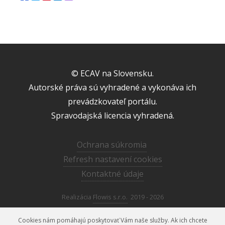
© ECAV na Slovensku.
Autorské práva sú vyhradené a vykonáva ich
prevádzkovateľ portálu.
Spravodajská licencia vyhradená.
Ochrana súkromia
Refresh nastavení cookies
Kontaktné údaje
Realizácia
Flowis s.r.o.
2019 - 2026
Cookies nám pomáhajú poskytovať Vám naše služby. Ak ich chcete