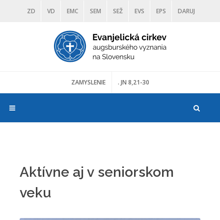
ZD
VD
EMC
SEM
SEŽ
EVS
EPS
DARUJ
DIAKONIA
ŠKOLY
TRANOSCIUS
MÚZEÁ
ZAMYSLENIE
. JN 8,21-30
Aktívne aj v seniorskom
veku