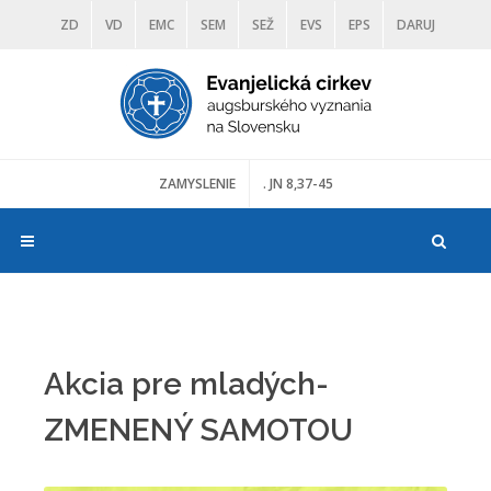
ZD
VD
EMC
SEM
SEŽ
EVS
EPS
DARUJ
DIAKONIA
ŠKOLY
TRANOSCIUS
MÚZEÁ
ZAMYSLENIE
. JN 8,37-45
Akcia pre mladých-
ZMENENÝ SAMOTOU