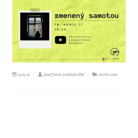
15.04.20
Jozef Šimek, predseda SEM
Archív 2020