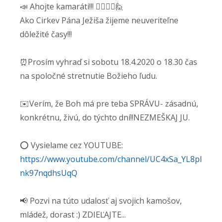
📣 Ahojte kamaráti!!! 🙋‍♂️🙋‍♀️🙋
Ako Cirkev Pána Ježiša žijeme neuveriteľne
dôležité časy!!!
⏰Prosím vyhraď si sobotu 18.4.2020 o 18.30 čas
na spoločné stretnutie Božieho ľudu.
✉️Verím, že Boh má pre teba SPRÁVU- zásadnú,
konkrétnu, živú, do týchto dní!!NEZMEŠKAJ JU.
⭕️ Vysielame cez YOUTUBE:
https://www.youtube.com/channel/UC4xSa_YL8pI
nk97nqdhsUqQ
📢 Pozvi na túto udalosť aj svojich kamošov,
mládež, dorast :) ZDIEĽAJTE...