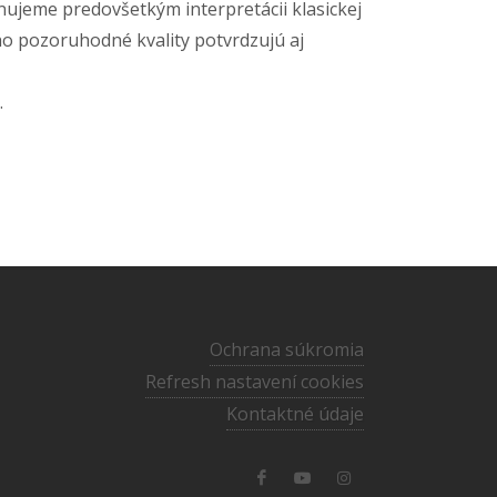
nujeme predovšetkým interpretácii klasickej
eho pozoruhodné kvality potvrdzujú aj
.
Ochrana súkromia
Refresh nastavení cookies
Kontaktné údaje