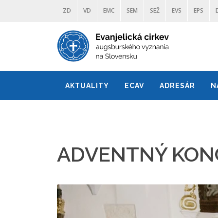
ZD
VD
EMC
SEM
SEŽ
EVS
EPS
AKTUALITY
ECAV
ADRESÁR
N
ADVENTNÝ KONC