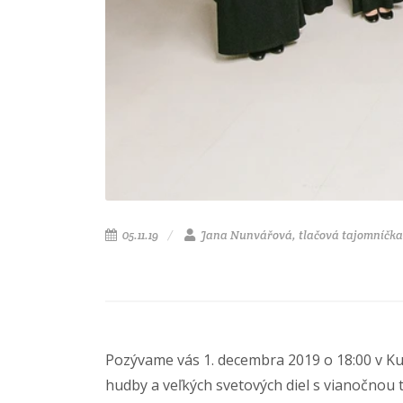
05.11.19
Jana Nunvářová, tlačová tajomníčka
Pozývame vás 1. decembra 2019 o 18:00 v K
hudby a veľkých svetových diel s vianočnou 