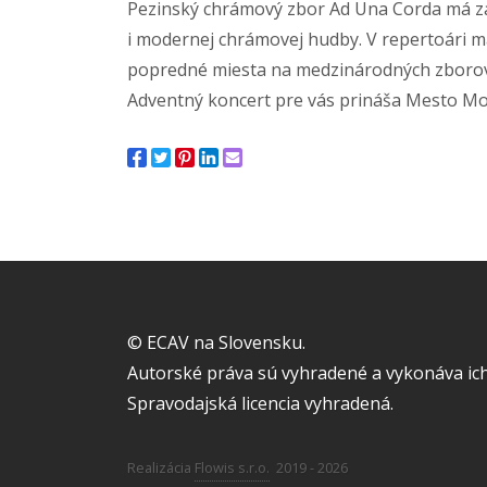
Pezinský chrámový zbor Ad Una Corda má za 
i modernej chrámovej hudby. V repertoári má 
popredné miesta na medzinárodných zborový
Adventný koncert pre vás prináša Mesto Mo
© ECAV na Slovensku.
Autorské práva sú vyhradené a vykonáva ich
Spravodajská licencia vyhradená.
Realizácia
Flowis s.r.o.
2019 - 2026