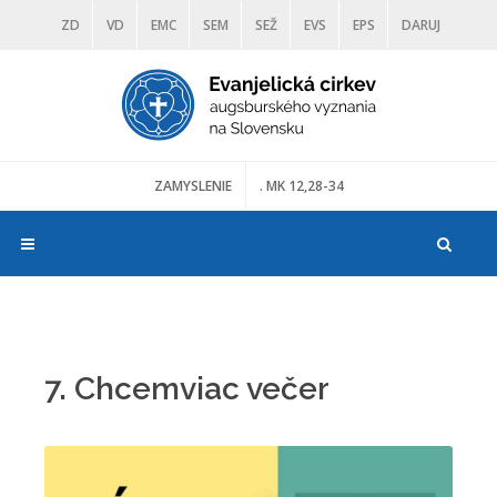
ZD
VD
EMC
SEM
SEŽ
EVS
EPS
DARUJ
DIAKONIA
ŠKOLY
TRANOSCIUS
MÚZEÁ
ZAMYSLENIE
. MK 12,28-34
7. Chcemviac večer