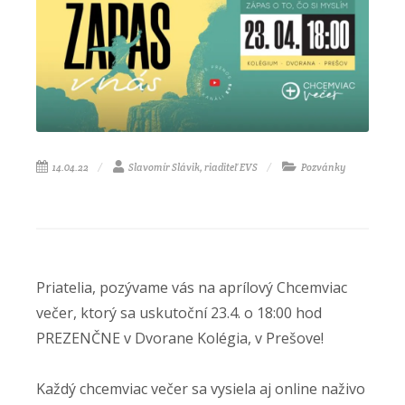
14.04.22
Slavomír Slávik, riaditeľ EVS
Pozvánky
Priatelia, pozývame vás na aprílový Chcemviac
večer, ktorý sa uskutoční 23.4. o 18:00 hod
PREZENČNE v Dvorane Kolégia, v Prešove!
Každý chcemviac večer sa vysiela aj online naživo