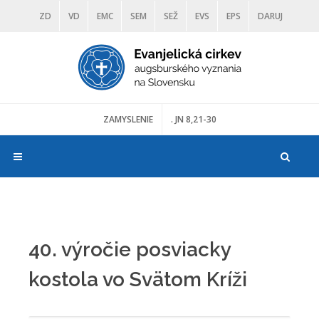
ZD
VD
EMC
SEM
SEŽ
EVS
EPS
DARUJ
DIAKONIA
ŠKOLY
TRANOSCIUS
MÚZEÁ
ZAMYSLENIE
. JN 8,21-30
40. výročie posviacky
kostola vo Svätom Kríži