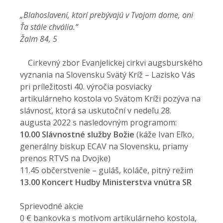
„Blahoslavení, ktorí prebývajú v Tvojom dome, oni
Ťa stále chvália.“
Žalm 84, 5
Cirkevný zbor Evanjelickej cirkvi augsburského
vyznania na Slovensku Svätý Kríž – Lazisko Vás
pri príležitosti 40. výročia posviacky
artikulárneho kostola vo Svätom Kríži pozýva na
slávnosť, ktorá sa uskutoční v nedeľu 28.
augusta 2022 s nasledovným programom:
10.00 Slávnostné služby Božie
(káže Ivan Eľko,
generálny biskup ECAV na Slovensku, priamy
prenos RTVS na Dvojke)
11.45 občerstvenie – guláš, koláče, pitný režim
13.00 Koncert Hudby Ministerstva vnútra SR
Sprievodné akcie
0 € bankovka s motívom artikulárneho kostola,