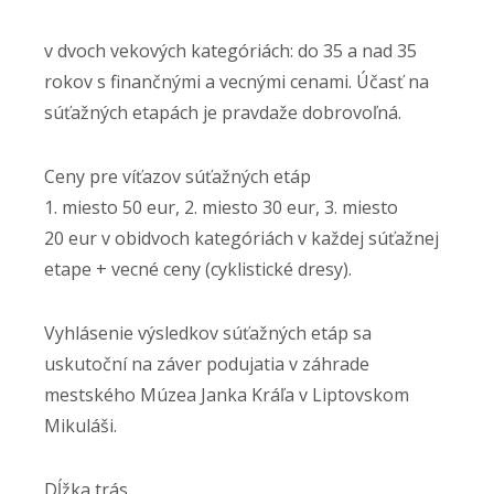
v dvoch vekových kategóriách: do 35 a nad 35
rokov s finančnými a vecnými cenami. Účasť na
súťažných etapách je pravdaže dobrovoľná.
Ceny pre víťazov súťažných etáp
1. miesto 50 eur, 2. miesto 30 eur, 3. miesto
20 eur v obidvoch kategóriách v každej súťažnej
etape + vecné ceny (cyklistické dresy).
Vyhlásenie výsledkov súťažných etáp sa
uskutoční na záver podujatia v záhrade
mestského Múzea Janka Kráľa v Liptovskom
Mikuláši.
Dĺžka trás