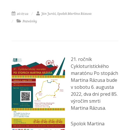
20.07.22
Ján Juráš, Spolok Martina Rázusa
Pozvánky
21. ročník
Cykloturistického
maratónu Po stopách
Martina Rázusa bude
v sobotu 6. augusta
2022, dva dni pred 85.
výročím smrti
Martina Rázusa.
Spolok Martina