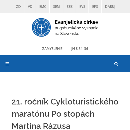
ZD
VD
EMC
SEM
SEŽ
EVS
EPS
DARUJ
DIAKONIA
ŠKOLY
TRANOSCIUS
MÚZEÁ
ZAMYSLENIE
. JN 8,31-36
21. ročník Cykloturistického
maratónu Po stopách
Martina Rázusa