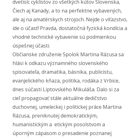
dvetisíc cyklistov zo všetkých kútov Slovenska,
Čiech aj Kanady, a to na perfektne vybavených,
ale aj na amatérskych strojoch. Nejde o víťazstvo,
ide o účasť! Pravda, dostatočná fyzická kondícia a
vhodné technické vybavenie sú podmienkou
úspešnej účasti.
Občianske združenie Spolok Martina Rázusa sa
hlási k odkazu významného slovenského
spisovateľa, dramatika, básnika, publicistu,
evanjelického kňaza, politika, rodáka z Vrbice,
dnes súčasti Liptovského Mikuláša. Dalo si za
cieľ propagovať stále aktuálne dedičstvo
duchovnej, umeleckej i politickej práce Martina
Rázusa, preniknutej demokratickým,
humanistickým a etickým posolstvom a
úporným zápasom o presadenie poznanej