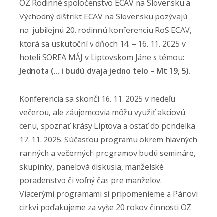
OZ Rodinné spoločenstvo ECAV na Slovensku a
Východný dištrikt ECAV na Slovensku pozývajú
na jubilejnú 20. rodinnú konferenciu RoS ECAV,
ktorá sa uskutoční v dňoch 14. – 16. 11. 2025 v
hoteli SOREA MÁJ v Liptovskom Jáne s témou:
Jednota (... i budú dvaja jedno telo – Mt 19, 5).
Konferencia sa skončí 16. 11. 2025 v nedeľu
večerou, ale záujemcovia môžu využiť akciovú
cenu, spoznať krásy Liptova a ostať do pondelka
17. 11. 2025. Súčasťou programu okrem hlavných
ranných a večerných programov budú semináre,
skupinky, panelová diskusia, manželské
poradenstvo či voľný čas pre manželov.
Viacerými programami si pripomenieme a Pánovi
cirkvi poďakujeme za vyše 20 rokov činnosti OZ