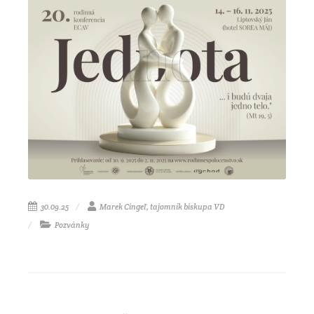
30.09.25
Marek Cingeľ, tajomník biskupa VD
Pozvánky