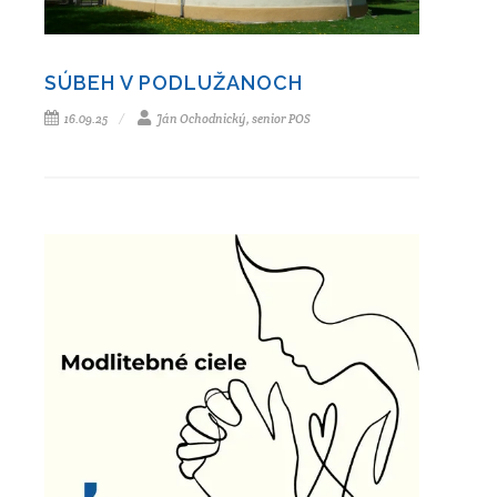
SÚBEH V PODLUŽANOCH
16.09.25
Ján Ochodnický, senior POS