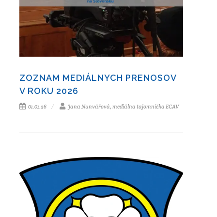
ZOZNAM MEDIÁLNYCH PRENOSOV
V ROKU 2026
01.01.26
Jana Nunvářová, mediálna tajomníčka ECAV