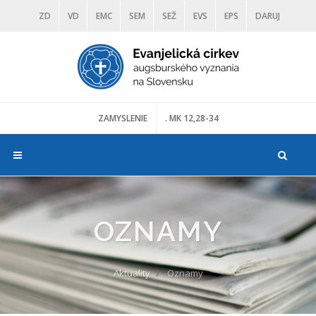
ZD
VD
EMC
SEM
SEŽ
EVS
EPS
DARUJ
DIAKONIA
ŠKOLY
TRANOSCIUS
MÚZEÁ
ZAMYSLENIE
. MK 12,28-34
OZNAMY
Aktuality
Oznamy