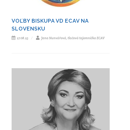
VOĽBY BISKUPA VD ECAV NA
SLOVENSKU
27.08.25
Jana Nunvářová, tlačová tajomníčka ECAV