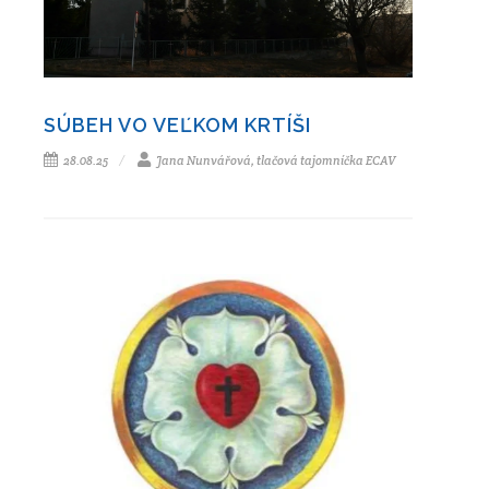
SÚBEH VO VEĽKOM KRTÍŠI
28.08.25
Jana Nunvářová, tlačová tajomníčka ECAV