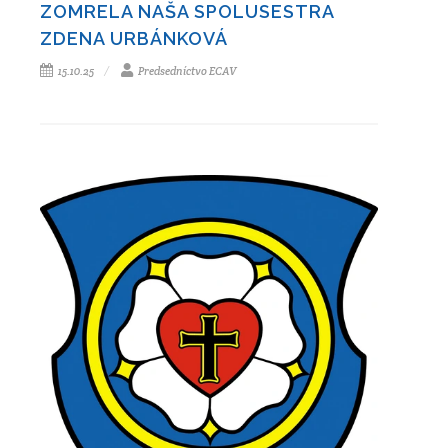
ZOMRELA NAŠA SPOLUSESTRA
ZDENA URBÁNKOVÁ
15.10.25
Predsedníctvo ECAV