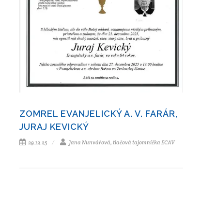
ZOMREL EVANJELICKÝ A. V. FARÁR,
JURAJ KEVICKÝ
29.12.25
Jana Nunvářová, tlačová tajomníčka ECAV