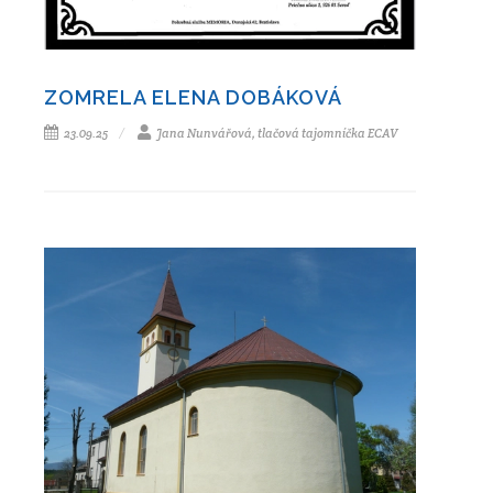
ZOMRELA ELENA DOBÁKOVÁ
23.09.25
Jana Nunvářová, tlačová tajomníčka ECAV