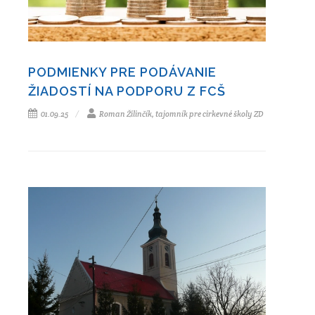
PODMIENKY PRE PODÁVANIE
ŽIADOSTÍ NA PODPORU Z FCŠ
01.09.25
Roman Žilinčík, tajomník pre cirkevné školy ZD