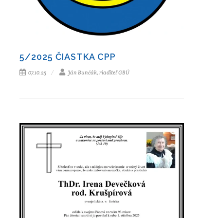
5/2025 ČIASTKA CPP
07.10.25
Ján Bunčák, riaditeľ GBÚ