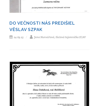
DO VEČNOSTI NÁS PREDIŠIEL
VĚSLAV SZPAK
24.09.25
Jana Nunvářová, tlačová tajomníčka ECAV