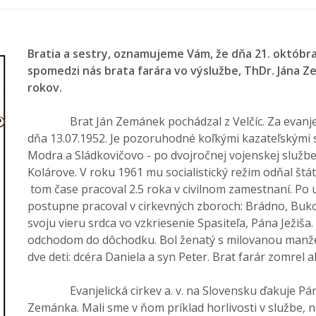
Bratia a sestry, oznamujeme Vám, že dňa 21. októbra 
spomedzi nás brata farára vo výslužbe, ThDr. Jána Ze
rokov.
Brat Ján Zemánek pochádzal z Velčíc. Za evanjelic
dňa 13.07.1952. Je pozoruhodné koľkými kazateľskými sta
Modra a Sládkovičovo - po dvojročnej vojenskej službe
Kolárove. V roku 1961 mu socialistický režim odňal štá
tom čase pracoval 2.5 roka v civilnom zamestnaní. Po
postupne pracoval v cirkevných zboroch: Brádno, Buk
svoju vieru srdca vo vzkriesenie Spasiteľa, Pána Ježiš
odchodom do dôchodku. Bol ženatý s milovanou manžel
dve deti: dcéra Daniela a syn Peter. Brat farár zomrel 
Evanjelická cirkev a. v. na Slovensku ďakuje Pánu
Zemánka. Mali sme v ňom príklad horlivosti v službe, 