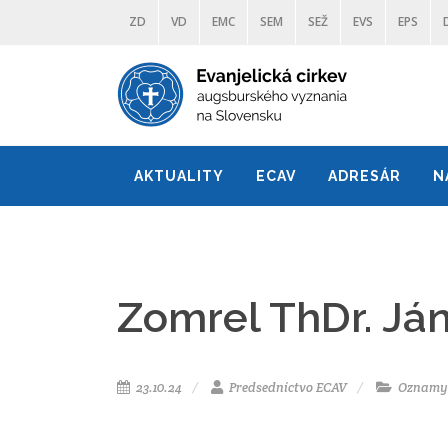
ZD
VD
EMC
SEM
SEŽ
EVS
EPS
AKTUALITY
ECAV
ADRESÁR
N
Zomrel ThDr. J
23.10.24
Predsedníctvo ECAV
Oznamy