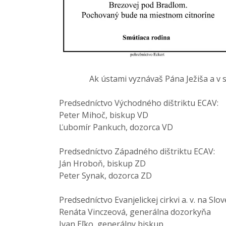
Ak ústami vyznávaš Pána Ježiša a v srdci 
Predsedníctvo Východného dištriktu ECAV:
Peter Mihoč, biskup VD
Ľubomír Pankuch, dozorca VD
Predsedníctvo Západného dištriktu ECAV:
Ján Hroboň, biskup ZD
Peter Synak, dozorca ZD
Predsedníctvo Evanjelickej cirkvi a. v. na Slo
Renáta Vinczeová, generálna dozorkyňa
Ivan Eľko, generálny biskup