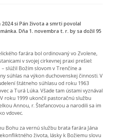
2024 si Pán života a smrti povolal
mánka. Dňa 1. novembra t. r. by sa dožil 95
kého farára bol ordinovaný vo Zvolene,
nicami v svojej cirkevnej praxi prešiel:
 – slúžil Božím slovom v Trenčíne a
tny súhlas na výkon duchovenskej činnosti. V
 udelení štátneho súhlasu od roku 1963
ovec a Turá Lúka. Všade tam ústami vyznával
a. V roku 1999 ukončil pastoračnú službu
kou Annou, r. Štefancovou a narodili sa im
ako vdovec.
 Bohu za vernú službu brata farára Jána
nekonfliktného života, lásky k Božiemu slovu