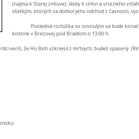
(najmä k Starej zmluve), lásky k cirkvi a vrúcneho vzťah
všetkým, ktorých sa dotkol jeho odchod z časnosti, vy
Posledná rozlúčka so zosnulým sa bude konať dňa
kostole v Brezovej pod Bradlom o 13.00 h.
veríš, že Ho Boh vzkriesil z mŕtvych, budeš spasený. (Rí
vensku: