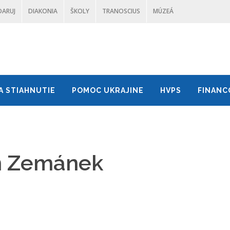
DARUJ
DIAKONIA
ŠKOLY
TRANOSCIUS
MÚZEÁ
A STIAHNUTIE
POMOC UKRAJINE
HVPS
FINANC
án Zemánek