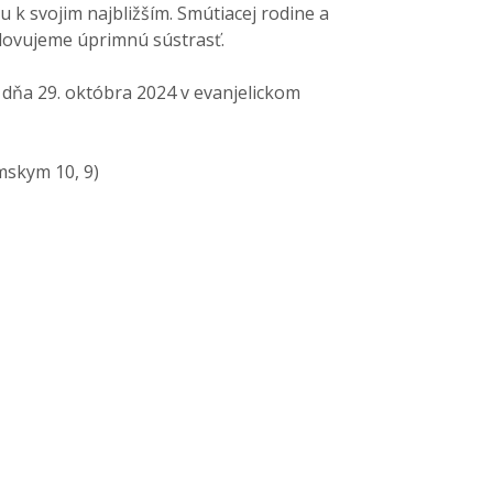
u k svojim najbližším. Smútiacej rodine a
slovujeme úprimnú sústrasť.
 29. októbra 2024 v evanjelickom
mskym 10, 9)