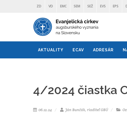
ZD
VD
EMC
SEM
SEŽ
EVS
EPS
AKTUALITY
ECAV
ADRESÁR
N
4/2024 čiastka 
06.12.24
Ján Bunčák, riaditeľ GBÚ
Oz