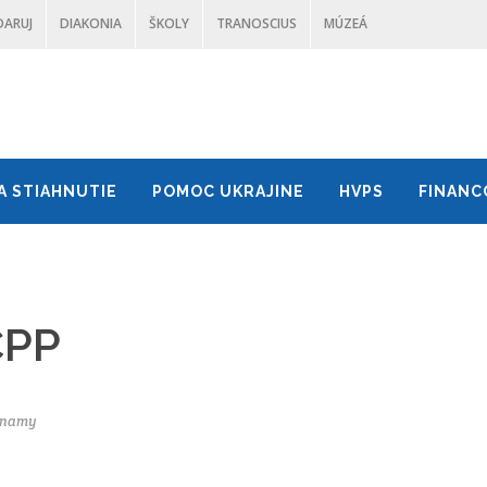
DARUJ
DIAKONIA
ŠKOLY
TRANOSCIUS
MÚZEÁ
A STIAHNUTIE
POMOC UKRAJINE
HVPS
FINANC
CPP
namy