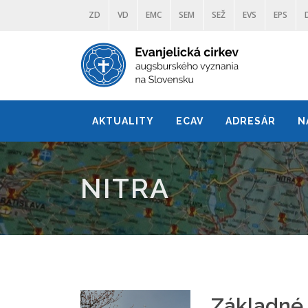
ZD
VD
EMC
SEM
SEŽ
EVS
EPS
AKTUALITY
ECAV
ADRESÁR
N
NITRA
Základné 