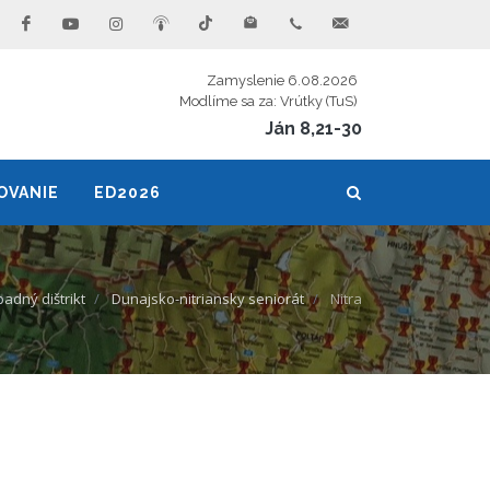
Zamyslenie 6.08.2026
Modlíme sa za: Vrútky (TuS)
Ján 8,21-30
OVANIE
ED2026
adný dištrikt
Dunajsko-nitriansky seniorát
Nitra