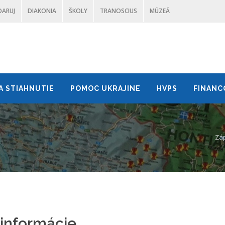
DARUJ
DIAKONIA
ŠKOLY
TRANOSCIUS
MÚZEÁ
A STIAHNUTIE
POMOC UKRAJINE
HVPS
FINANC
Záp
informácie