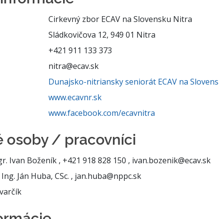
Cirkevný zbor ECAV na Slovensku Nitra
Sládkovičova 12, 949 01 Nitra
+421 911 133 373
nitra@ecav.sk
Dunajsko-nitriansky seniorát ECAV na Sloven
www.ecavnr.sk
www.facebook.com/ecavnitra
 osoby / pracovníci
. Ivan Boženík , +421 918 828 150 , ivan.bozenik@ecav.sk
Ing. Ján Huba, CSc. , jan.huba@nppc.sk
varčík
formácie