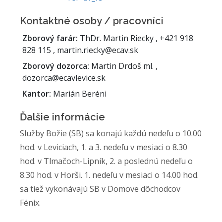
Kontaktné osoby / pracovníci
Zborový farár:
ThDr. Martin Riecky , +421 918
828 115 , martin.riecky@ecav.sk
Zborový dozorca:
Martin Drdoš ml. ,
dozorca@ecavlevice.sk
Kantor:
Marián Beréni
Ďalšie informácie
Služby Božie (SB) sa konajú každú nedeľu o 10.00
hod. v Leviciach, 1. a 3. nedeľu v mesiaci o 8.30
hod. v Tlmačoch-Lipník, 2. a poslednú nedeľu o
8.30 hod. v Horši. 1. nedeľu v mesiaci o 14.00 hod.
sa tiež vykonávajú SB v Domove dôchodcov
Fénix.