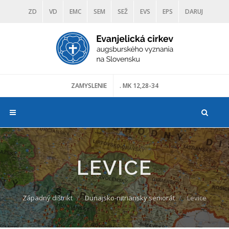
ZD
VD
EMC
SEM
SEŽ
EVS
EPS
DARUJ
DIAKONIA
ŠKOLY
TRANOSCIUS
MÚZEÁ
ZAMYSLENIE
. MK 12,28-34
LEVICE
Západný dištrikt
Dunajsko-nitriansky seniorát
Levice