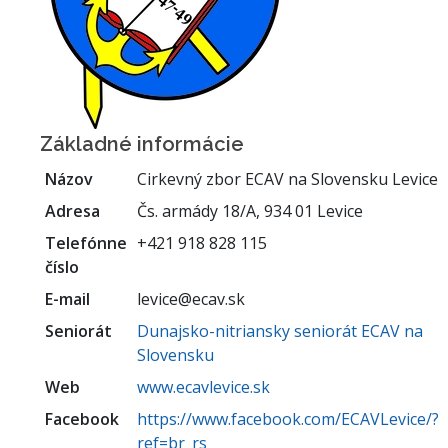
Základné informácie
Názov
Cirkevný zbor ECAV na Slovensku Levice
Adresa
Čs. armády 18/A, 934 01 Levice
Telefónne
+421 918 828 115
číslo
E-mail
levice@ecav.sk
Seniorát
Dunajsko-nitriansky seniorát ECAV na
Slovensku
Web
www.ecavlevice.sk
Facebook
https://www.facebook.com/ECAVLevice/?
ref=br_rs