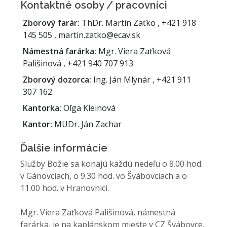
Kontaktné osoby / pracovníci
Zborový farár:
ThDr. Martin Zaťko , +421 918
145 505 , martin.zatko@ecav.sk
Námestná farárka:
Mgr. Viera Zaťková
Pališinová , +421 940 707 913
Zborový dozorca:
Ing. Ján Mlynár , +421 911
307 162
Kantorka:
Oľga Kleinová
Kantor:
MUDr. Ján Zachar
Ďalšie informácie
Služby Božie sa konajú každú nedeľu o 8.00 hod.
v Gánovciach, o 9.30 hod. vo Švábovciach a o
11.00 hod. v Hranovnici.
Mgr. Viera Zaťková Pališinová, námestná
farárka, je na kaplánskom mieste v CZ Švábovce.