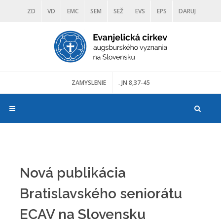
ZD
VD
EMC
SEM
SEŽ
EVS
EPS
DARUJ
DIAKONIA
ŠKOLY
TRANOSCIUS
MÚZEÁ
ZAMYSLENIE
. JN 8,37-45
Nová publikácia
Bratislavského seniorátu
ECAV na Slovensku