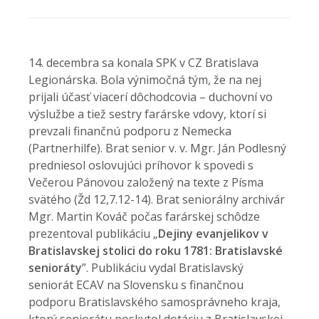
14. decembra sa konala SPK v CZ Bratislava
Legionárska. Bola výnimočná tým, že na nej
prijali účasť viacerí dôchodcovia – duchovní vo
výslužbe a tiež sestry farárske vdovy, ktorí si
prevzali finančnú podporu z Nemecka
(Partnerhilfe). Brat senior v. v. Mgr. Ján Podlesný
predniesol oslovujúci príhovor k spovedi s
Večerou Pánovou založený na texte z Písma
svätého (Žd 12,7.12-14). Brat seniorálny archivár
Mgr. Martin Kováč počas farárskej schôdze
prezentoval publikáciu „
Dejiny evanjelikov v
Bratislavskej stolici do roku 1781: Bratislavské
senioráty
”. Publikáciu vydal Bratislavský
seniorát ECAV na Slovensku s finančnou
podporu Bratislavského samosprávneho kraja,