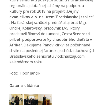
ktorý seniorátu poskytol dotáciu z Bratislavskej
regionálnej dotačnej schémy na podporou
kultúry pre rok 2018 na projekt „
Dejiny
evanjelikov a. v. na území Bratislavskej stolice
”
. Na farárskej schôdzi prednášal aj brat Mgr.
Ondrej Kolárovský, pracovník EVS, ktorý
predstavil filmový dokument „
Cesta štedrosti –
príbeh podporovateľky chudobného dieťaťa v
Afrike
”. Ďakujeme Pánovi cirkvi za požehnané
chvíle na poslednej farárskej schôdzi duchovných
Bratislavského seniorátu v odchádzajúcom
kalendárnom roku.
Foto: Tibor Jančík
Galéria k článku