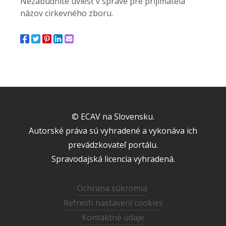
Nezabudnite uviesť v správe pre prijímateľa
názov cirkevného zboru.
© ECAV na Slovensku.
Autorské práva sú vyhradené a vykonáva ich
prevádzkovateľ portálu.
Spravodajská licencia vyhradená.
Ochrana súkromia
Refresh nastavení cookies
Kontaktné údaje