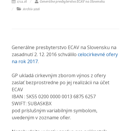
17.12.16
Generálne presbyterstvo ECAV na Slovensku
Archív 2016
Generálne presbyterstvo ECAV na Slovensku na
zasadnutí 2. 12. 2016 schválilo
celocirkevné ofery
na rok 2017
.
GP ukladá cirkevným zborom výnos z ofery
zaslať bezprostredne po jej realizácii na účet
ECAV
IBAN : SK55 0200 0000 0013 6875 6257
SWIFT: SUBASKBX
pod príslušným variabilným symbolom,
uvedeným v zozname ofier.