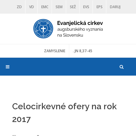
ZD
VD
EMC
SEM
SEŽ
EVS
EPS
DARUJ
DIAKONIA
ŠKOLY
TRANOSCIUS
MÚZEÁ
ZAMYSLENIE
. JN 8,37-45
Celocirkevné ofery na rok
2017