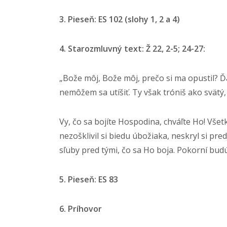
3. Pieseň: ES 102 (slohy 1, 2 a 4)
4. Starozmluvný text: Ž 22, 2-5; 24-27:
„Bože môj, Bože môj, prečo si ma opustil? Ďa
nemôžem sa utíšiť. Ty však tróniš ako svätý, T
Vy, čo sa bojíte Hospodina, chváľte Ho! Vše
nezošklivil si biedu úbožiaka, neskryl si pr
sľuby pred tými, čo sa Ho boja. Pokorní budú 
5. Pieseň: ES 83
6. Príhovor