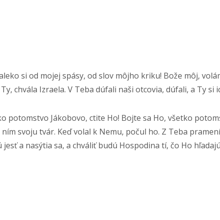
leko si od mojej spásy, od slov môjho kriku! Bože môj, volám 
y, chvála Izraela. V Teba dúfali naši otcovia, dúfali, a Ty si 
tko potomstvo Jákobovo, ctite Ho! Bojte sa Ho, všetko potom
ed ním svoju tvár. Keď volal k Nemu, počul ho. Z Teba prame
jesť a nasýtia sa, a chváliť budú Hospodina tí, čo Ho hľadajú