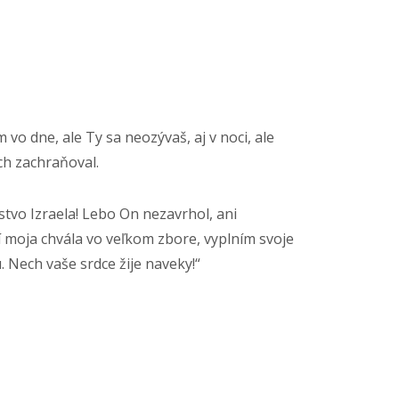
vo dne, ale Ty sa neozývaš, aj v noci, ale
ich zachraňoval.
stvo Izraela! Lebo On nezavrhol, ani
ní moja chvála vo veľkom zbore, vyplním svoje
. Nech vaše srdce žije naveky!“