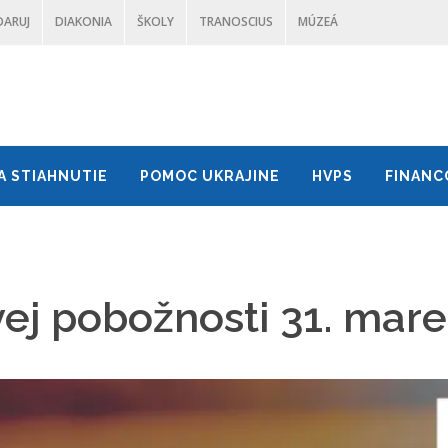
DARUJ
DIAKONIA
ŠKOLY
TRANOSCIUS
MÚZEÁ
A STIAHNUTIE
POMOC UKRAJINE
HVPS
FINANC
ej pobožnosti 31. mare