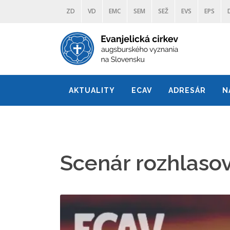
ZD
VD
EMC
SEM
SEŽ
EVS
EPS
AKTUALITY
ECAV
ADRESÁR
N
Scenár rozhlasov