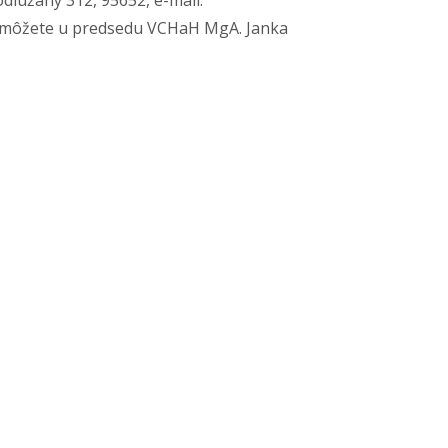
odlužany 312, 95652, e-mail:
ž môžete u predsedu VCHaH MgA. Janka