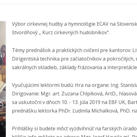
Výbor cirkevnej hudby a hymnológie ECAV na Slovensk
štvordňový „ Kurz cirkevných hudobníkov“.
Témy prednášok a praktických cvičení pre kantorov: Li
Dirigentská technika pre začiatočníkov a pokročilých, 
sakrálnych skladieb, základy frázovania a interpretáci
Vyučujúcimi lektormi budú: Hra na organe: Ing. Stanisla
Dirigovanie: Mgr. art. Zuzana Chlpíková, ArtD., hlasov
sa uskutoční v dňoch 10. - 13. júla 2019 na EBF UK, Ba
prednášku lektorka PhDr. Ľudmila Michalková, PhD. na
Prihlášky si budete môcť vyzdvihnúť na farských úradoch