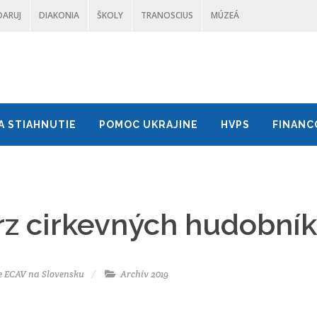
DARUJ
DIAKONIA
ŠKOLY
TRANOSCIUS
MÚZEÁ
A STIAHNUTIE
POMOC UKRAJINE
HVPS
FINANC
z cirkevných hudobní
e ECAV na Slovensku
Archív 2019