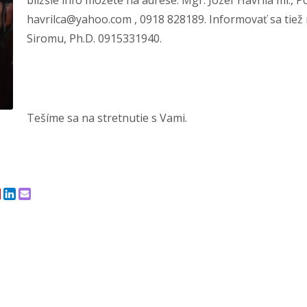
bližšie info môžete na adrese: Mgr. Jozef Havrila ml., P
havrilca@yahoo.com , 0918 828189. Informovať sa tie
Siromu, Ph.D. 0915331940.
Tešíme sa na stretnutie s Vami.