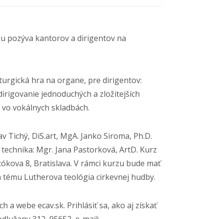
u pozýva kantorov a dirigentov na
turgická hra na organe, pre dirigentov:
dirigovanie jednoduchých a zložitejších
e vo vokálnych skladbách.
v Tichý, DiS.art, MgA. Janko Siroma, Ph.D.
á technika: Mgr. Jana Pastorková, ArtD. Kurz
rtókova 8, Bratislava. V rámci kurzu bude mať
 tému Lutherova teológia cirkevnej hudby.
 a webe ecav.sk. Prihlásiť sa, ako aj získať