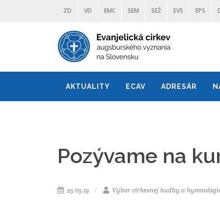
ZD
VD
EMC
SEM
SEŽ
EVS
EPS
AKTUALITY
ECAV
ADRESÁR
N
Pozývame na kur
25.05.19
Výbor cirkevnej hudby a hymnológi