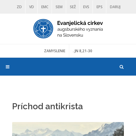
ZD
VD
EMC
SEM
SEŽ
EVS
EPS
DARUJ
DIAKONIA
ŠKOLY
TRANOSCIUS
MÚZEÁ
ZAMYSLENIE
. JN 8,21-30
Príchod antikrista