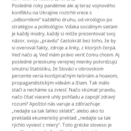
Posledné roky pandémie ale aj teraz vojnového
konfliktu na Ukrajine roztrhli vrece s
„odborníkmi“ každého druhu, od virológov po
stratégov a politológov. Vďaka sociálnym sieťam
je každý múdry, každý si môže prezentovať svoj
názor, svoju „pravdu“ častokrát bez toho, že by
si overoval fakty, zdroje a linky, z ktorých čerpá.
Veď načo aj. Veď mám právo veriť čomu chcem. Aj
posledné prieskumy verejnej mienky potvrdzujú
smutnú štatistiku, že Slováci v obrovskom
percente veria konšpiračným teóriám a hoaxom,
propagandistickým videám a lžiam. Tak málo
stačí a necháme sa zviesť. Načo skúmať pravdu,
načo čítať viaceré uhly pohľadu a zapojiť zdravý
rozum? Apoštol nás varuje a zdôrazňuje:
„nedajte sa tak ľahko sklátiť“, alebo ako to
prekladá ekumenický preklad: „nedajte sa tak
rýchlo vyviesť z miery“. Toto grécke sloveso je