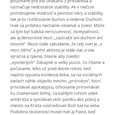
používané pre loď unášanú z prístaviska a
naznačuje nedostatok stability. Ak v niečom
potrebujeme múdrosť a pevnosť viery a stability,
tak je to rozlišovanie duchov a vedenie Duchom.
Inak sa priľahko necháme oklamať a zviesť. Môže
za tým byť ľudská nerozumnosť, zlomyseľnosť,
ale aj démonické moci: „zastrašiť ani duchom ani
slovom“. Akosi stále zabúdame, že celý svet je „v
moci zlého“ a jeho aktivita je stále viac a viac
výrazná a zjavná, hlavne aby zviedol
„vyvolených“. Dávajme si veľký pozor, čo čítame a
počúvame, lebo už pred dvomi rokmi, keď
naplno vypukla kovidová doba, sa na sociálnych
sieťach náhle objavilo mnoho „prorokov“, ktorí
privolávali apokalypsu, očkovanie prirovnávali
ku znameniam šelmy, za každým rohom videli
antikrista a vyvolávali skôr paniku ako pokoj a
miesto na Krista sústreďovali Boží ľud na seba.
Podobnú skúsenosť musel mať aj Pavol, keď