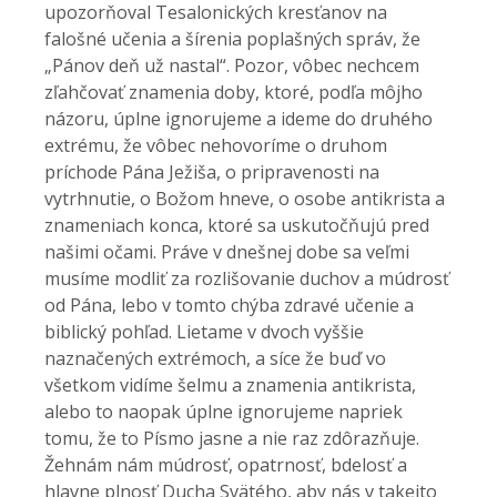
upozorňoval Tesalonických kresťanov na
falošné učenia a šírenia poplašných správ, že
„Pánov deň už nastal“. Pozor, vôbec nechcem
zľahčovať znamenia doby, ktoré, podľa môjho
názoru, úplne ignorujeme a ideme do druhého
extrému, že vôbec nehovoríme o druhom
príchode Pána Ježiša, o pripravenosti na
vytrhnutie, o Božom hneve, o osobe antikrista a
znameniach konca, ktoré sa uskutočňujú pred
našimi očami. Práve v dnešnej dobe sa veľmi
musíme modliť za rozlišovanie duchov a múdrosť
od Pána, lebo v tomto chýba zdravé učenie a
biblický pohľad. Lietame v dvoch vyššie
naznačených extrémoch, a síce že buď vo
všetkom vidíme šelmu a znamenia antikrista,
alebo to naopak úplne ignorujeme napriek
tomu, že to Písmo jasne a nie raz zdôrazňuje.
Žehnám nám múdrosť, opatrnosť, bdelosť a
hlavne plnosť Ducha Svätého, aby nás v takejto