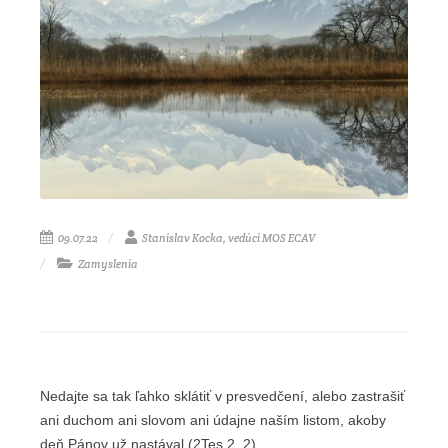
09.07.22
Stanislav Kocka, vedúci MOS ECAV
Zamyslenia
Nedajte sa tak ľahko sklátiť v presvedčení, alebo zastrašiť
ani duchom ani slovom ani údajne naším listom, akoby
deň Pánov už nastával (2Tes 2, 2).