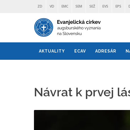
ZD
VD
EMC
SEM
SEŽ
EVS
EPS
AKTUALITY
ECAV
ADRESÁR
N
Návrat k prvej lá