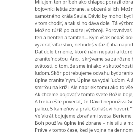
Milujem ten príbeh ako chlapec porazil obra
bojovníci leštia zbrane, a obzerá si ich. Mož
samotného kráľa Saula. Dávid by mohol byť 
v tom chodiť, a tak si ho dáva dole. Tá výzbr
Možno túžiš po cudzej výzbroji. Porovnávaš s
ten a henten a tamten.... Kým však nedáš dol
vyzerať víťazstvo, nebudeš víťaziť, iba nap
Dať dole brnenie, ktoré nám nepatrí a ktor
zraniteľnosťou. Áno, skrývame sa za rôzne b
svätosti, o tom, že sme iní ako v skutočnos
ľuďom. Skôr potrebujeme odvahu byť zraniteľn
úplne zraniteľným. Úplne sa vydal ľuďom. A án
smrťou na kríži. Ale napriek tomu ako to všet
Ak chceme bojovať v tomto svete Božie boje
A treba ešte povedať, že Dávid nepoužíva Gol
palicu, 5 kameňov a prak. Goliášovi hovorí:
Veľakrát bojujeme zbraňami sveta. Berieme do
Boh používa úplne iné zbrane – nie silu a m
Práve v tomto čase, keď je vojna na dennom 