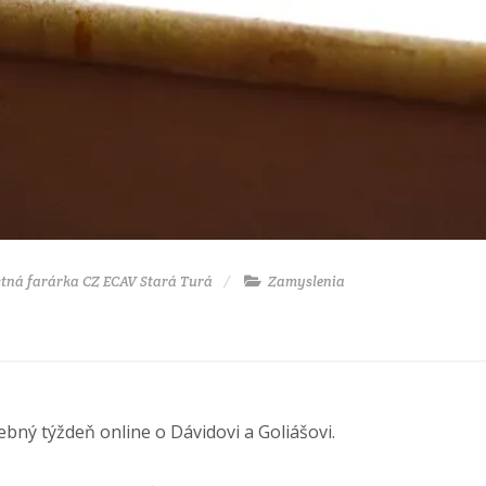
tná farárka CZ ECAV Stará Turá
Zamyslenia
bný týždeň online o Dávidovi a Goliášovi.