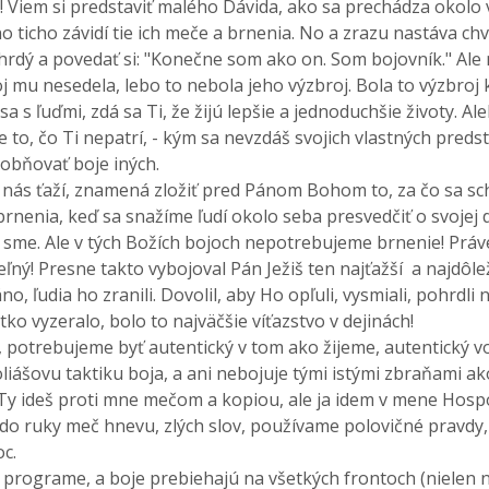
! Viem si predstaviť malého Dávida, ako sa prechádza okolo 
no ticho závidí tie ich meče a brnenia. No a zrazu nastáva ch
hrdý a povedať si: "Konečne som ako on. Som bojovník." Ale
oj mu nesedela, lebo to nebola jeho výzbroj. Bola to výzbroj 
a s ľuďmi, zdá sa Ti, že žijú lepšie a jednoduchšie životy.
e to, čo Ti nepatrí, - kým sa nevzdáš svojich vlastných preds
odobňovať boje iných.
é nás ťaží, znamená zložiť pred Pánom Bohom to, za čo sa s
rnenia, keď sa snažíme ľudí okolo seba presvedčiť o svojej d
ti sme. Ale v tých Božích bojoch nepotrebujeme brnenie! Pr
ý! Presne takto vybojoval Pán Ježiš ten najťažší a najdôležit
o, ľudia ho zranili. Dovolil, aby Ho opľuli, vysmiali, pohrdl
ko vyzeralo, bolo to najväčšie víťazstvo v dejinách!
, potrebujeme byť autentický v tom ako žijeme, autentický 
iášovu taktiku boja, a ani nebojuje tými istými zbraňami ak
 "Ty ideš proti mne mečom a kopiou, ale ja idem v mene Hosp
 ruky meč hnevu, zlých slov, používame polovičné pravdy, fal
oc.
programe, a boje prebiehajú na všetkých frontoch (nielen na 