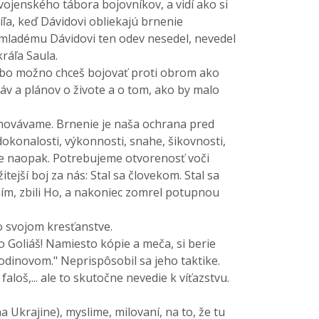
vojenského tábora bojovníkov, a vidí ako si
víľa, keď Dávidovi obliekajú brnenie
 mladému Dávidovi ten odev nesedel, nevedel
kráľa Saula.
 Alebo možno chceš bojovať proti obrom ako
táv a plánov o živote a o tom, ako by malo
chovávame. Brnenie je naša ochrana pred
okonalosti, výkonnosti, snahe, šikovnosti,
áve naopak. Potrebujeme otvorenosť voči
ejší boj za nás: Stal sa človekom. Stal sa
i ním, zbili Ho, a nakoniec zomrel potupnou
vo svojom kresťanstve.
o Goliáš! Namiesto kópie a meča, si berie
odinovom." Neprispôsobil sa jeho taktike.
oš,... ale to skutočne nevedie k víťazstvu.
Ukrajine), myslime, milovaní, na to, že tu