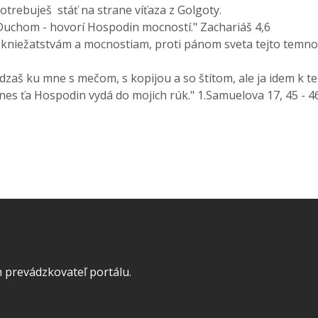
potrebuješ stáť na strane víťaza z Golgoty.
 Duchom - hovorí Hospodin mocností." Zachariáš 4,6
roti kniežatstvám a mocnostiam, proti pánom sveta tejto temno
hádzaš ku mne s mečom, s kopijou a so štítom, ale ja idem k
Dnes ťa Hospodin vydá do mojich rúk." 1.Samuelova 17, 45 - 4
 prevádzkovateľ portálu.