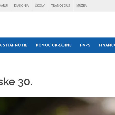
DARUJ
DIAKONIA
ŠKOLY
TRANOSCIUS
MÚZEÁ
A STIAHNUTIE
POMOC UKRAJINE
HVPS
FINANC
ske 30.