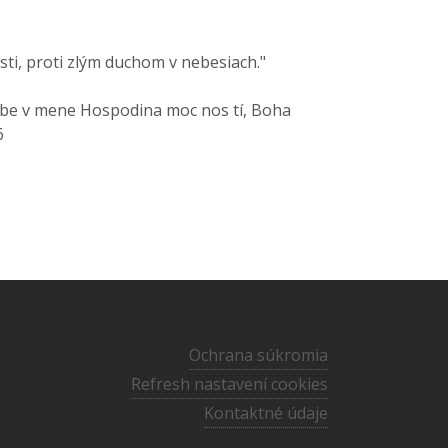
sti, proti zlým duchom v nebesiach."
 tebe v mene Hospodina moc nos tí, Boha
6
Ochrana súkromia
Refresh nastavení cookies
Kontaktné údaje