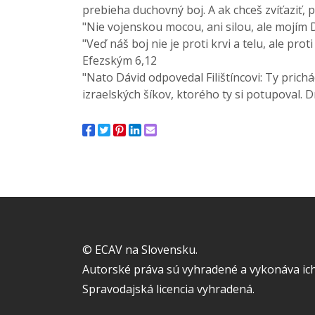
prebieha duchovný boj. A ak chceš zvíťaziť, 
"Nie vojenskou mocou, ani silou, ale mojím
"Veď náš boj nie je proti krvi a telu, ale p
Efezským 6,12
"Nato Dávid odpovedal Filištíncovi: Ty pric
izraelských šíkov, ktorého ty si potupoval. 
© ECAV na Slovensku.
Autorské práva sú vyhradené a vykonáva ich
Spravodajská licencia vyhradená.