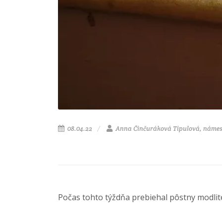
08.04.22
Anna Činčuráková Tipulová, námes
Počas tohto týždňa prebiehal pôstny modlite