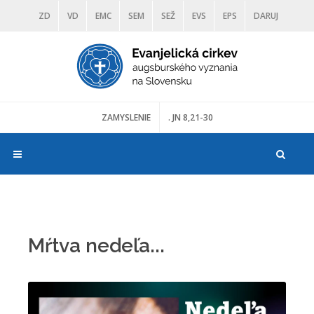
ZD
VD
EMC
SEM
SEŽ
EVS
EPS
DARUJ
DIAKONIA
ŠKOLY
TRANOSCIUS
MÚZEÁ
ZAMYSLENIE
. JN 8,21-30
Mŕtva nedeľa...