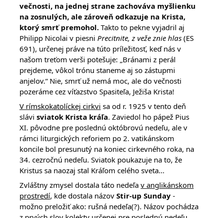
večnosti, na jednej strane zachováva myšlienku
na zosnulých, ale zároveň odkazuje na Krista,
ktorý smrť premohol.
Takto to pekne vyjadril aj
Philipp Nicolai v piesni
Precitnite, z veže znie hlas
(ES
691), určenej práve na túto príležitosť, keď nás v
našom treťom verši potešuje: „Bránami z perál
prejdeme, vôkol trónu staneme aj so zástupmi
anjelov.“ Nie, smrť už nemá moc, ale do večnosti
pozeráme cez víťazstvo Spasiteľa, Ježiša Krista!
V rímskokatolíckej cirkvi
sa od r. 1925 v tento deň
slávi
sviatok Krista kráľa
. Zaviedol ho pápež Pius
XI. pôvodne pre poslednú októbrovú nedeľu, ale v
rámci liturgických reforiem po 2. vatikánskom
koncile bol presunutý na koniec cirkevného roka, na
34. cezročnú nedeľu. Sviatok poukazuje na to, že
Kristus sa naozaj stal Kráľom celého sveta...
Zvláštny zmysel dostala táto nedeľa
v anglikánskom
prostredí
, kde dostala názov
Stir-up Sunday
-
možno preložiť ako: rušná nedeľa(?). Názov pochádza
z prvých slov kolekty určenej pre poslednú nedeľu