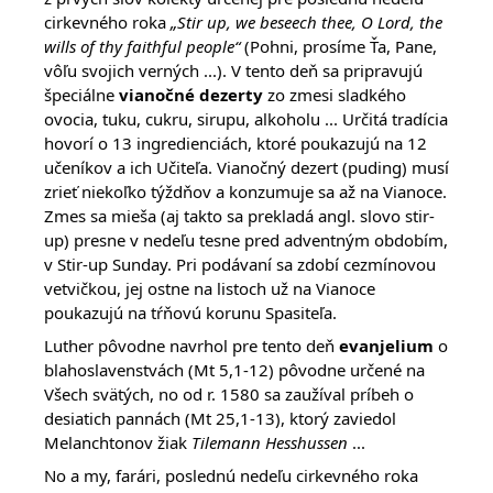
cirkevného roka
„Stir up, we beseech thee, O Lord, the
wills of thy faithful people“
(Pohni, prosíme Ťa, Pane,
vôľu svojich verných ...). V tento deň sa pripravujú
špeciálne
vianočné dezerty
zo zmesi sladkého
ovocia, tuku, cukru, sirupu, alkoholu ... Určitá tradícia
hovorí o 13 ingredienciách, ktoré poukazujú na 12
učeníkov a ich Učiteľa. Vianočný dezert (puding) musí
zrieť niekoľko týždňov a konzumuje sa až na Vianoce.
Zmes sa mieša (aj takto sa prekladá angl. slovo stir-
up) presne v nedeľu tesne pred adventným obdobím,
v Stir-up Sunday. Pri podávaní sa zdobí cezmínovou
vetvičkou, jej ostne na listoch už na Vianoce
poukazujú na tŕňovú korunu Spasiteľa.
Luther pôvodne navrhol pre tento deň
evanjelium
o
blahoslavenstvách (Mt 5,1-12) pôvodne určené na
Všech svätých, no od r. 1580 sa zaužíval príbeh o
desiatich pannách (Mt 25,1-13), ktorý zaviedol
Melanchtonov žiak
Tilemann Hesshussen
...
No a my, farári, poslednú nedeľu cirkevného roka