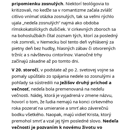
pripomienku zosnulých
. Niektorí teológovia to
kritizovali, no keďže sa v romantizme začala zvlášť
citlivo vnímať otázka zosnulých, tak sa veľmi rýchlo
ujala „nedeľa zosnulých“ najmä ako obdoba
rímskokatolíckych dušičiek. V cirkevných zboroch sa
na bohoslužbách čítal zoznam tých, ktorí za posledný
rok zomreli, v Nemecku bol tento deň vyhlásený za
pietny deň bez hudby, hlasných zábav či otvorených
tržníc a s návštevou cintorínov. Vianočné trhy
začínajú zásadne až po tomto dni.
V 20. storočí
, v podstate až po 2. svetovej vojne sa
pomaly upúšťalo zo spájania nedele so zosnulými a
pohľady sa sústredili na
Ježišov druhý príchod a
večnosť
, nedeľa bola premenovaná na nedeľu
večnosti. Nádej, ktorá je vyjadrená v zmene názvu,
hovorí o tom, že ľudia nemajú na konci cirkevného
roka pozerať na umieranie a smrť ako záverečnú
bodku všetkého. Naopak, majú vidieť Krista, ktorý
premohol smrť a vzal jej tým posledné slovo.
Nedeľa
večnosti je pozvaním k novému životu vo