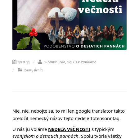
20.11.22
Ľubomír Beňo, CZ ECAV Rankovce
Zamyslenia
Nie, nie, nebojte sa, to mi len google translator takto
preložil nemecký názov tejto nedele Totensonntag.
U nás ju voláme
NEDEĽA VEČNOSTI
s typickým
evanjeliom o desiatich pannách
. Spolu tvoria všetky