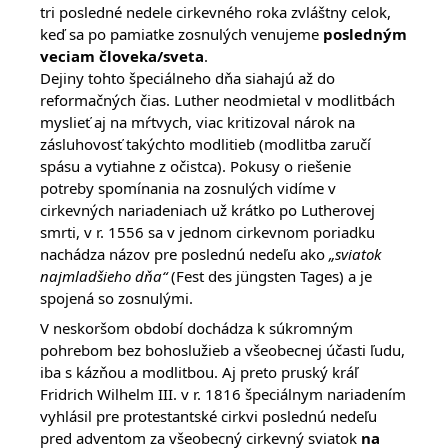
tri posledné nedele cirkevného roka zvláštny celok,
keď sa po pamiatke zosnulých venujeme
posledným
veciam človeka/sveta
.
Dejiny tohto špeciálneho dňa siahajú až do
reformačných čias. Luther neodmietal v modlitbách
myslieť aj na mŕtvych, viac kritizoval nárok na
zásluhovosť takýchto modlitieb (modlitba zaručí
spásu a vytiahne z očistca). Pokusy o riešenie
potreby spomínania na zosnulých vidíme v
cirkevných nariadeniach už krátko po Lutherovej
smrti, v r. 1556 sa v jednom cirkevnom poriadku
nachádza názov pre poslednú nedeľu ako
„sviatok
najmladšieho dňa“
(Fest des jüngsten Tages) a je
spojená so zosnulými.
V neskoršom období dochádza k súkromným
pohrebom bez bohoslužieb a všeobecnej účasti ľudu,
iba s kázňou a modlitbou. Aj preto pruský kráľ
Fridrich Wilhelm III. v r. 1816 špeciálnym nariadením
vyhlásil pre protestantské cirkvi poslednú nedeľu
pred adventom za všeobecný cirkevný sviatok
na